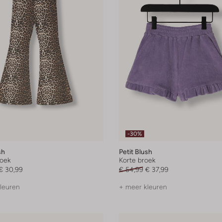
-30%
sh
Petit Blush
roek
Korte broek
€ 30,99
€ 54,99
€ 37,99
leuren
+ meer kleuren