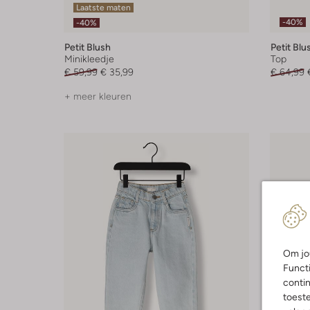
Laatste maten
-40%
-40%
Petit Blush
Petit Blu
Minikleedje
Top
€ 59,99
€ 35,99
€ 64,99
+ meer kleuren
Om jou
Functi
contin
toest