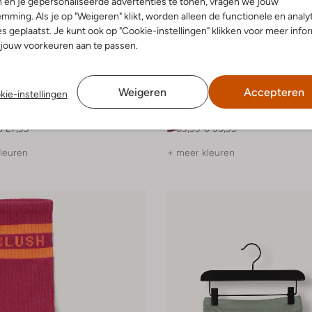
 en je gepersonaliseerde advertenties te tonen, vragen we jouw
mming. Als je op "Weigeren" klikt, worden alleen de functionele en analy
s geplaatst. Je kunt ook op "Cookie-instellingen" klikken voor meer info
jouw voorkeuren aan te passen.
-40%
Weigeren
Accepteren
kie-instellingen
sh
Petit Blush
Sweater
€ 27,99
€ 59,99
€ 35,99
leuren
+ meer kleuren