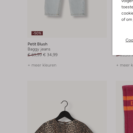
volgen
toeste
cookie
of om 
-50%
-30%
Coo
Petit Blush
Petit Blu
Baggy jeans
Legging
€ 69,99
€ 34,99
€ 39,99
+ meer kleuren
+ meer k