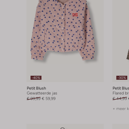
-40%
-30%
Petit Blush
Petit Blu
Gewatteerde jas
Flared b
€ 99,99
€ 59,99
€ 44,99
+ meer k