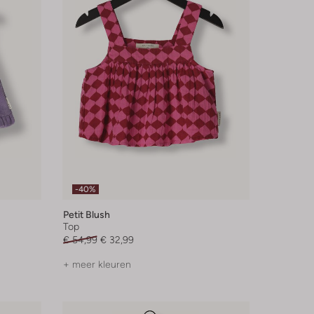
-40%
Petit Blush
Top
€ 54,99
€ 32,99
+ meer kleuren