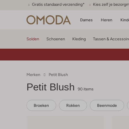
Gratis standaard verzending*
Kies zelf je bezor
Dames
Heren
Kind
Solden
Schoenen
Kleding
Tassen & Accessoir
Merken
Petit Blush
Petit Blush
90 items
Broeken
Rokken
Beenmode