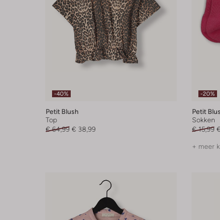
-40%
-20%
Petit Blush
Petit Blu
Top
Sokken
€ 64,99
€ 38,99
€ 15,99
€
+ meer k