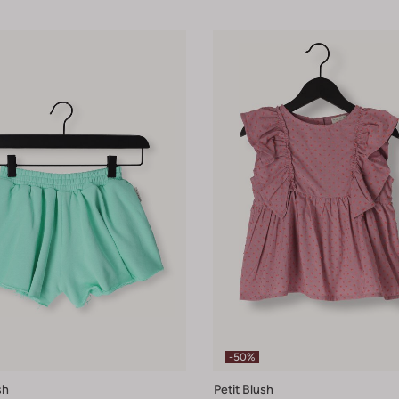
-50%
sh
Petit Blush