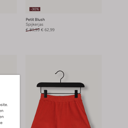
-30%
Petit Blush
Spijkerjas
€ 89,99
€ 62,99
site.
en
en
te