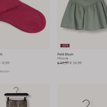
-50%
sh
Petit Blush
Minirok
 12,99
€ 69,99
€ 34,99
leuren