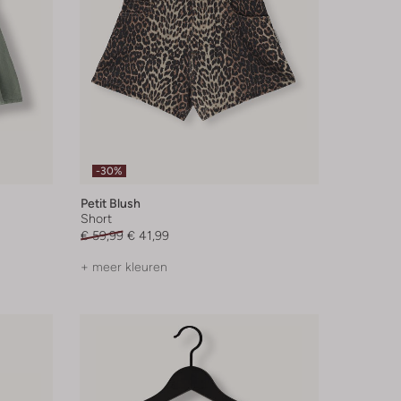
-30%
Petit Blush
Short
€ 59,99
€ 41,99
+ meer kleuren