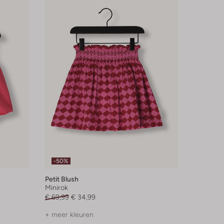
-50%
Petit Blush
Minirok
€ 69,99
€ 34,99
+ meer kleuren