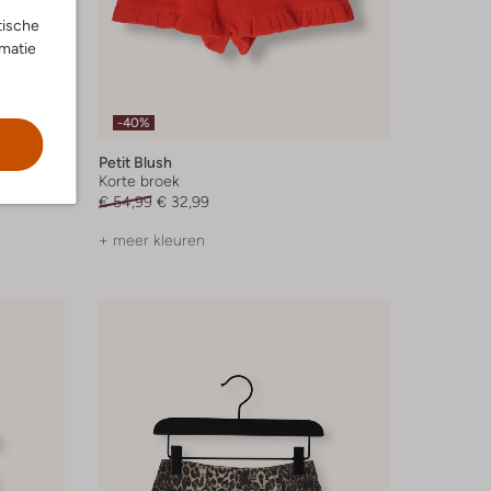
tische
rmatie
-40%
Petit Blush
Korte broek
€ 54,99
€ 32,99
+ meer kleuren