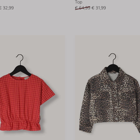
Top
€ 32,99
€ 64,99
€ 31,99