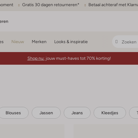
gmoment
Gratis 30 dagen retourneren*
Betaal achteraf met Klarn
eren
es
Nieuw
Merken
Looks & inspiratie
Shop nu:
jouw must-haves tot 70% korting!
Blouses
Jassen
Jeans
Kleedjes