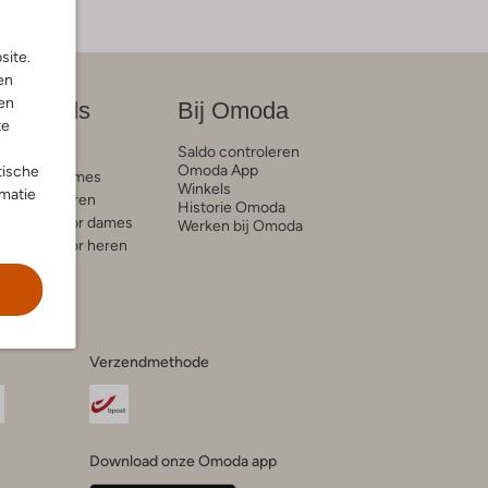
site.
en
en
on trends
Bij Omoda
te
Saldo controleren
e blogs
Omoda App
tische
ds voor dames
Winkels
rmatie
ds voor heren
Historie Omoda
trends voor dames
Werken bij Omoda
trends voor heren
Verzendmethode
Download onze Omoda app