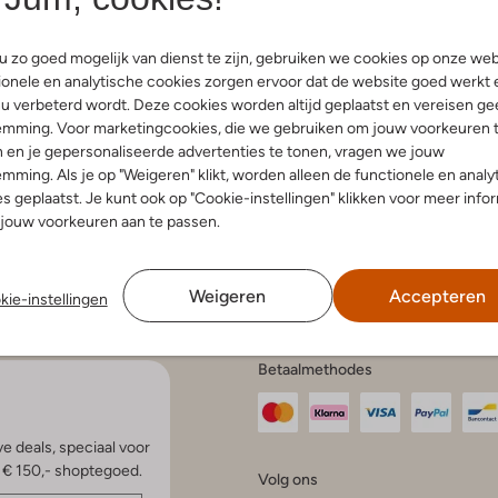
 zo goed mogelijk van dienst te zijn, gebruiken we cookies op onze web
onele en analytische cookies zorgen ervoor dat de website goed werkt 
u verbeterd wordt. Deze cookies worden altijd geplaatst en vereisen ge
endienst
Account
Fashi
emming. Voor marketingcookies, die we gebruiken om jouw voorkeuren 
 en je gepersonaliseerde advertenties te tonen, vragen we jouw
Mijn account
Bekijk all
elde vragen
Veelgestelde vragen
mming. Als je op "Weigeren" klikt, worden alleen de functionele en analy
Modetren
n en bezorgen
s geplaatst. Je kunt ook op "Cookie-instellingen" klikken voor meer info
Modetren
gelijkheden
jouw voorkeuren aan te passen.
Schoenen
ren en ruilen
en klachten
Schoenen
e voorwaarden
statement
Weigeren
Accepteren
kie-instellingen
en onderhoud
Betaalmethodes
e deals, speciaal voor
p € 150,- shoptegoed.
Volg ons