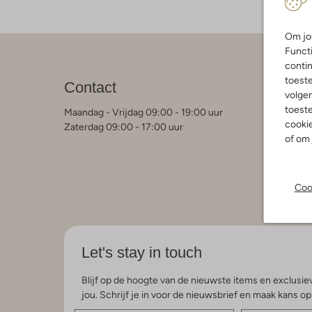
Om jou
Functi
contin
Klant
toest
Contact
volgen
Contact
Veelgest
toeste
Maandag - Vrijdag 09:00 - 19:00 uur
Bestelle
cookie
Zaterdag 09:00 - 17:00 uur
Betaalmo
of om 
Retourne
Garantie 
Algemen
Privacy 
Coo
Kleding 
Let's stay in touch
Blijf op de hoogte van de nieuwste items en exclusiev
jou. Schrijf je in voor de nieuwsbrief en maak kans o