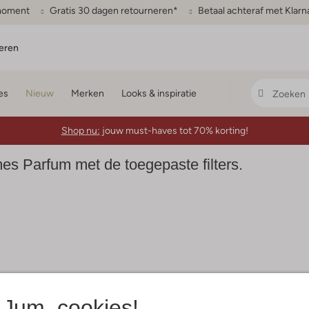
gmoment
Gratis 30 dagen retourneren*
Betaal achteraf met Klarn
eren
es
Nieuw
Merken
Looks & inspiratie
Shop nu:
jouw must-haves tot 70% korting!
 Parfum met de toegepaste filters.
Jum, cookies!