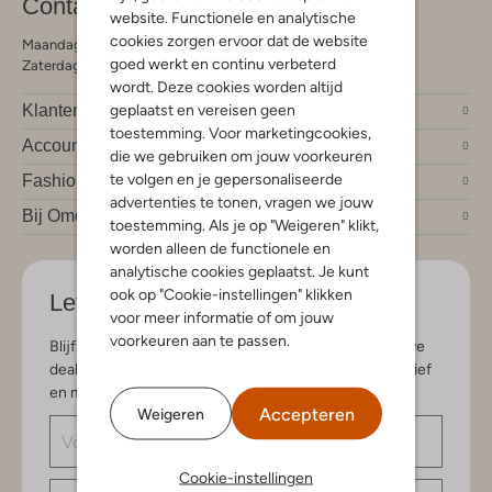
Contact
website. Functionele en analytische
cookies zorgen ervoor dat de website
Maandag - Vrijdag 09:00 - 19:00 uur
goed werkt en continu verbeterd
Zaterdag 09:00 - 17:00 uur
wordt. Deze cookies worden altijd
geplaatst en vereisen geen
Klantendienst
toestemming. Voor marketingcookies,
Account
die we gebruiken om jouw voorkeuren
te volgen en je gepersonaliseerde
Fashion trends
advertenties te tonen, vragen we jouw
Bij Omoda
toestemming. Als je op "Weigeren" klikt,
worden alleen de functionele en
analytische cookies geplaatst. Je kunt
ook op "Cookie-instellingen" klikken
Let's stay in touch
voor meer informatie of om jouw
voorkeuren aan te passen.
Blijf op de hoogte van de nieuwste items en exclusieve
deals, speciaal voor jou. Schrijf je in voor de nieuwsbrief
en maak kans op € 150,- shoptegoed.
Accepteren
Weigeren
Cookie-instellingen