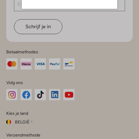
Schrijf je in
Betaalmethodes
Volg ons
Omoda
Omoda
Omoda
Omoda
Omoda
Kies je land
Instagram
Facebook
TikTok
LinkedIn
YouTube
BELGIË
Kies
Verzendmethode
je
Sluit