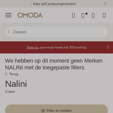
Kies zelf je bezorgmoment
Menu
Shop nu:
jouw must-haves tot 70% korting!
We hebben op dit moment geen Merken
NALINI met de toegepaste filters.
Terug
Nalini
0 item
Filter en sorteer