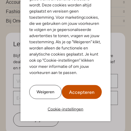
Account
wordt. Deze cookies worden altijd
geplaatst en vereisen geen
Fashion trends
toestemming. Voor marketingcookies,
Bij Omoda
die we gebruiken om jouw voorkeuren
te volgen en je gepersonaliseerde
advertenties te tonen, vragen we jouw
toestemming. Als je op "Weigeren" klikt,
Let's stay in touch
worden alleen de functionele en
analytische cookies geplaatst. Je kunt
Blijf op de hoogte van de nieuwste items en exclusieve
ook op "Cookie-instellingen" klikken
deals, speciaal voor jou. Schrijf je in voor de nieuwsbrief
voor meer informatie of om jouw
en maak kans op € 150,- shoptegoed.
voorkeuren aan te passen.
Accepteren
Weigeren
Cookie-instellingen
Schrijf je in