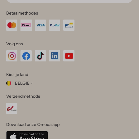
Betaalmethodes
Volg ons
Omoda
Omoda
Omoda
Omoda
Omoda
Kies je land
Instagram
Facebook
TikTok
LinkedIn
YouTube
BELGIË
Kies
Verzendmethode
je
Sluit
land
Nederland
België
(Nederlands)
Download onze Omoda app
Belgique
(Français)