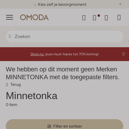
Kies zelf je bezorgmoment
Menu
Shop nu:
jouw must-haves tot 70% korting!
We hebben op dit moment geen Merken
MINNETONKA met de toegepaste filters.
Terug
Minnetonka
0 item
Filter en sorteer