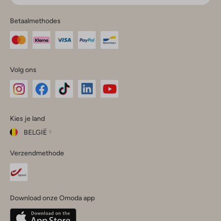
Betaalmethodes
Volg ons
Omoda
Omoda
Omoda
Omoda
Omoda
Kies je land
Instagram
Facebook
TikTok
LinkedIn
YouTube
BELGIË
Kies
Verzendmethode
je
Sluit
land
Nederland
België
(Nederlands)
Download onze Omoda app
Belgique
(Français)