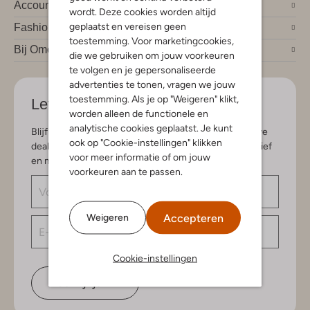
Account
wordt. Deze cookies worden altijd
geplaatst en vereisen geen
Fashion trends
toestemming. Voor marketingcookies,
Bij Omoda
die we gebruiken om jouw voorkeuren
te volgen en je gepersonaliseerde
advertenties te tonen, vragen we jouw
toestemming. Als je op "Weigeren" klikt,
Let's stay in touch
worden alleen de functionele en
analytische cookies geplaatst. Je kunt
Blijf op de hoogte van de nieuwste items en exclusieve
ook op "Cookie-instellingen" klikken
deals, speciaal voor jou. Schrijf je in voor de nieuwsbrief
voor meer informatie of om jouw
en maak kans op € 150,- shoptegoed.
voorkeuren aan te passen.
Accepteren
Weigeren
Cookie-instellingen
Schrijf je in