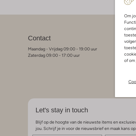
Om jou
Functi
contin
Klant
toest
Contact
volgen
Contact
Veelgest
toeste
Maandag - Vrijdag 09:00 - 19:00 uur
Bestelle
cookie
Zaterdag 09:00 - 17:00 uur
Betaalmo
of om 
Retourne
Garantie 
Algemen
Privacy 
Coo
Kleding 
Let's stay in touch
Blijf op de hoogte van de nieuwste items en exclusiev
jou. Schrijf je in voor de nieuwsbrief en maak kans o