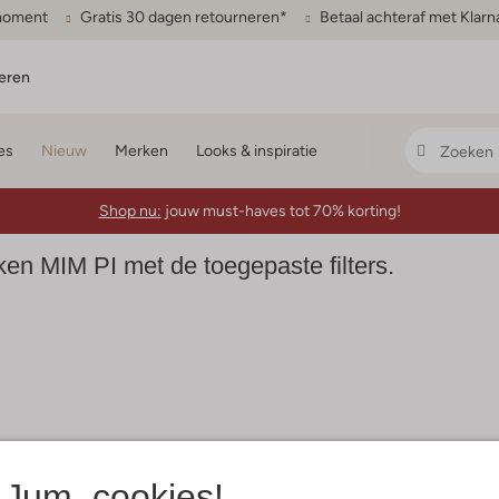
gmoment
Gratis 30 dagen retourneren*
Betaal achteraf met Klarn
eren
es
Nieuw
Merken
Looks & inspiratie
Shop nu:
jouw must-haves tot 70% korting!
n MIM PI met de toegepaste filters.
Jum, cookies!