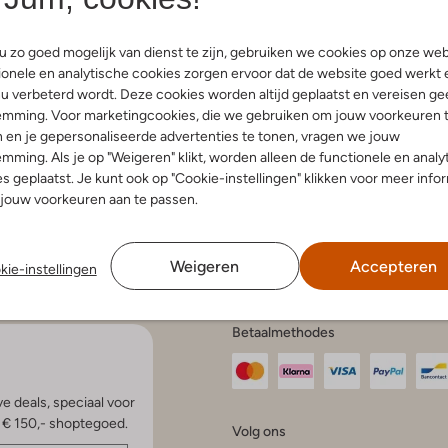
 zo goed mogelijk van dienst te zijn, gebruiken we cookies op onze web
onele en analytische cookies zorgen ervoor dat de website goed werkt 
u verbeterd wordt. Deze cookies worden altijd geplaatst en vereisen ge
endienst
Account
Fashi
emming. Voor marketingcookies, die we gebruiken om jouw voorkeuren 
 en je gepersonaliseerde advertenties te tonen, vragen we jouw
Mijn account
Bekijk all
elde vragen
Veelgestelde vragen
mming. Als je op "Weigeren" klikt, worden alleen de functionele en analy
Modetren
n en bezorgen
s geplaatst. Je kunt ook op "Cookie-instellingen" klikken voor meer info
Modetren
gelijkheden
jouw voorkeuren aan te passen.
Schoenen
ren en ruilen
en klachten
Schoenen
e voorwaarden
statement
Weigeren
Accepteren
kie-instellingen
en onderhoud
Betaalmethodes
e deals, speciaal voor
p € 150,- shoptegoed.
Volg ons