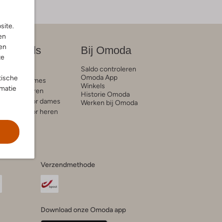
site.
en
en
on trends
Bij Omoda
te
Saldo controleren
e blogs
Omoda App
tische
ds voor dames
Winkels
rmatie
ds voor heren
Historie Omoda
trends voor dames
Werken bij Omoda
trends voor heren
Verzendmethode
Download onze Omoda app