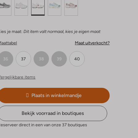
ies je maat:
Dit item valt normaal, kies je eigen maat
Maattabel
Maat uitverkocht?
36
37
38
39
40
ergelijkbare items
Plaats in winkelmandje
Bekijk voorraad in boutiques
eserveer direct in een van onze 37 boutiques