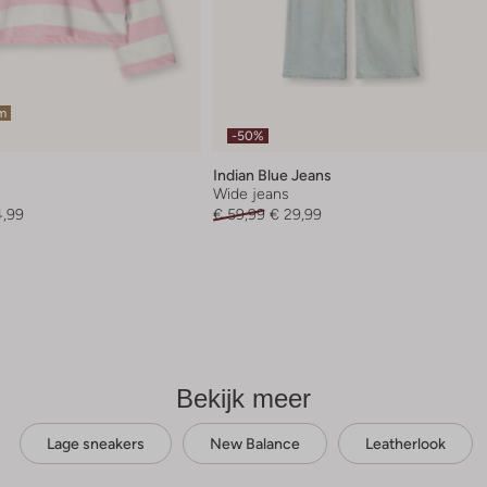
em
-50%
Indian Blue Jeans
Wide jeans
4,99
€ 59,99
€ 29,99
Bekijk meer
Lage sneakers
New Balance
Leatherlook