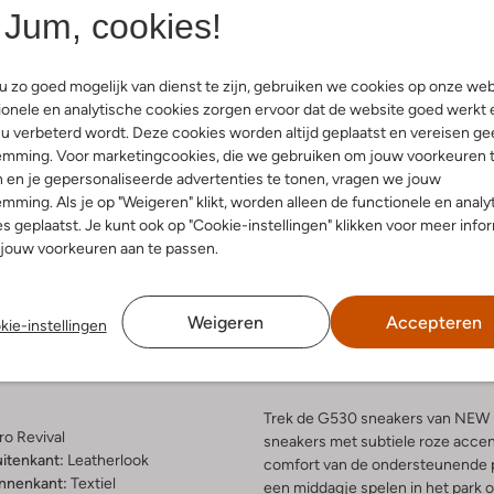
Jum, cookies!
 zo goed mogelijk van dienst te zijn, gebruiken we cookies op onze web
onele en analytische cookies zorgen ervoor dat de website goed werkt 
u verbeterd wordt. Deze cookies worden altijd geplaatst en vereisen ge
emming. Voor marketingcookies, die we gebruiken om jouw voorkeuren 
 en je gepersonaliseerde advertenties te tonen, vragen we jouw
mming. Als je op "Weigeren" klikt, worden alleen de functionele en analy
s geplaatst. Je kunt ook op "Cookie-instellingen" klikken voor meer info
Bezorgen & retourneren
jouw voorkeuren aan te passen.
Weigeren
Accepteren
kie-instellingen
telling & Pasvorm
Omschrijving
Trek de G530 sneakers van NEW B
ro Revival
sneakers met subtiele roze accen
uitenkant:
Leatherlook
comfort van de ondersteunende pa
innenkant:
Textiel
een middagje spelen in het park 