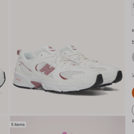
K
V
R
5 items