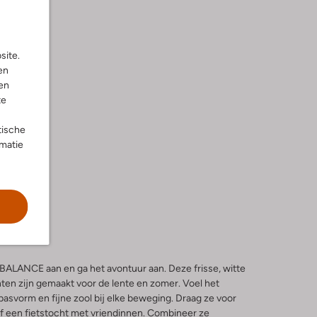
site.
en
en
te
tische
rmatie
ALANCE aan en ga het avontuur aan. Deze frisse, witte
ten zijn gemaakt voor de lente en zomer. Voel het
svorm en fijne zool bij elke beweging. Draag ze voor
of een fietstocht met vriendinnen. Combineer ze