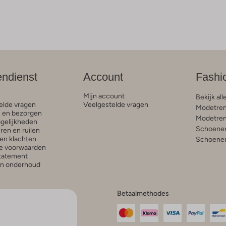
endienst
Account
Fashi
Mijn account
Bekijk all
elde vragen
Veelgestelde vragen
Modetren
n en bezorgen
Modetren
gelijkheden
Schoenen
ren en ruilen
en klachten
Schoenen
e voorwaarden
statement
en onderhoud
Betaalmethodes