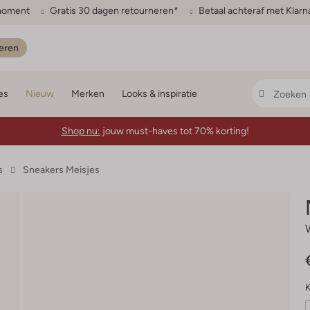
gmoment
Gratis 30 dagen retourneren*
Betaal achteraf met Klarn
eren
es
Nieuw
Merken
Looks & inspiratie
Shop nu:
jouw must-haves tot 70% korting!
s
Sneakers Meisjes
K