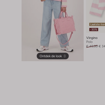
Laatste it
-30%
Vingino
Polo
€ 49,99
€ 3
Ontdek de look