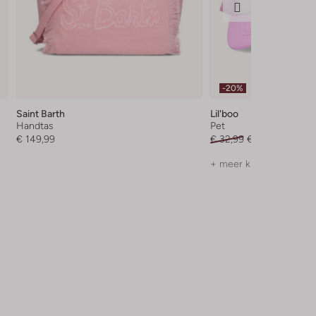
-20%
Saint Barth
Lil'boo
Handtas
Pet
€ 149,99
€ 32,99
€ 25,99
+ meer kleuren