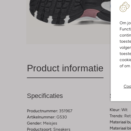
Om jou
Functi
contin
toest
volgen
toeste
cookie
Product informatie
of om 
Coo
Specificaties
Samens
Kleur:
Wit
Productnummer:
351967
Trends:
Ret
Artikelnummer:
G530
Materiaal b
Gender:
Meisjes
Materiaal b
Productsoort:
Sneakers