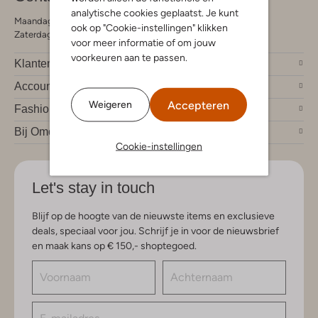
analytische cookies geplaatst. Je kunt
Maandag - Vrijdag 09:00 - 19:00 uur
ook op "Cookie-instellingen" klikken
Zaterdag 09:00 - 17:00 uur
voor meer informatie of om jouw
voorkeuren aan te passen.
Klantendienst
Account
Accepteren
Weigeren
Fashion trends
Bij Omoda
Cookie-instellingen
Let's stay in touch
Blijf op de hoogte van de nieuwste items en exclusieve
deals, speciaal voor jou. Schrijf je in voor de nieuwsbrief
en maak kans op € 150,- shoptegoed.