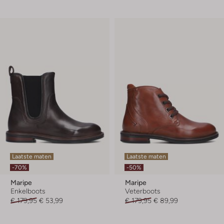
Laatste maten
Laatste maten
-70%
-50%
Maripe
Maripe
Enkelboots
Veterboots
€ 179,95
€ 53,99
€ 179,95
€ 89,99