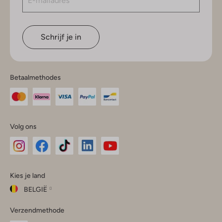
Schrijf je in
Betaalmethodes
Volg ons
Omoda
Omoda
Omoda
Omoda
Omoda
Kies je land
Instagram
Facebook
TikTok
LinkedIn
YouTube
BELGIË
Kies
Verzendmethode
je
Sluit
land