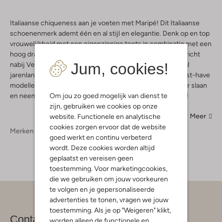
Italiaanse chiqueness aan je voeten met Maripé! Dit Italiaanse
schoenenmerk ademt één en al stijl en elegantie. Denk op en top
vrouwelijkheid met een eigenzinnige toets in combinatie met een
hoog draagcomfort en je loopt letterlijk op wolkjes. Opgericht
Jum, cookies!
nabij Venetië in de jaren 40 weet dit accessoire walhalla al
jarenlang heel wat modelovers te bekoren met tal van must-have
modellen in de aanbieding. Laat ook jouw modehart sneller slaan
Om jou zo goed mogelijk van dienst te
en neem maar snel een kijkje in deze exclusieve collectie!
zijn, gebruiken we cookies op onze
Meer
website. Functionele en analytische
cookies zorgen ervoor dat de website
Merken
Maripe
goed werkt en continu verbeterd
wordt. Deze cookies worden altijd
geplaatst en vereisen geen
toestemming. Voor marketingcookies,
die we gebruiken om jouw voorkeuren
te volgen en je gepersonaliseerde
advertenties te tonen, vragen we jouw
toestemming. Als je op "Weigeren" klikt,
Contact
worden alleen de functionele en