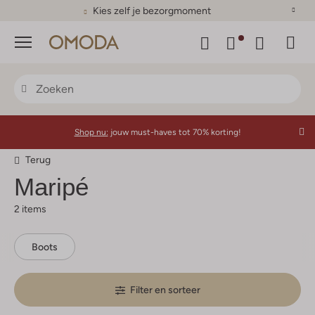
Kies zelf je bezorgmoment
Menu
Shop nu:
jouw must-haves tot 70% korting!
Terug
Maripé
2 items
Boots
Filter en sorteer