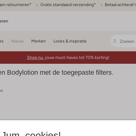
gen retourneren*
Gratis standaard verzending*
Betaal achteraf 
eren
es
Nieuw
Merken
Looks & inspiratie
Shop nu:
jouw must-haves tot 70% korting!
Bodylotion met de toegepaste filters.
on
Jum, cookies!