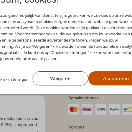
 zo goed mogelijk van dienst te zijn, gebruiken we cookies op onze web
onele en analytische cookies zorgen ervoor dat de website goed werkt 
u verbeterd wordt. Deze cookies worden altijd geplaatst en vereisen ge
endienst
Account
Fashi
emming. Voor marketingcookies, die we gebruiken om jouw voorkeuren 
 en je gepersonaliseerde advertenties te tonen, vragen we jouw
Mijn account
Bekijk all
elde vragen
Veelgestelde vragen
mming. Als je op "Weigeren" klikt, worden alleen de functionele en analy
Modetren
n en bezorgen
s geplaatst. Je kunt ook op "Cookie-instellingen" klikken voor meer info
Modetren
gelijkheden
jouw voorkeuren aan te passen.
Schoenen
ren en ruilen
en klachten
Schoenen
e voorwaarden
statement
Weigeren
Accepteren
kie-instellingen
en onderhoud
Betaalmethodes
e deals, speciaal voor
p € 150,- shoptegoed.
Volg ons