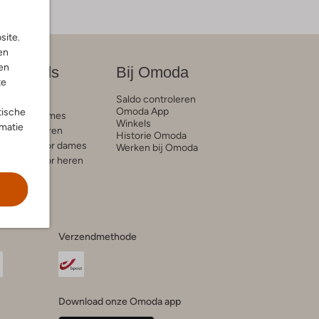
site.
en
en
on trends
Bij Omoda
te
Saldo controleren
e blogs
Omoda App
tische
ds voor dames
Winkels
rmatie
ds voor heren
Historie Omoda
trends voor dames
Werken bij Omoda
trends voor heren
Verzendmethode
Download onze Omoda app