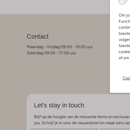
Om jou
Functi
contin
Klant
toest
Contact
volgen
Contact
Veelgest
toeste
Maandag - Vrijdag 09:00 - 19:00 uur
Bestelle
cookie
Zaterdag 09:00 - 17:00 uur
Betaalmo
of om 
Retourne
Garantie 
Algemen
Privacy 
Coo
Kleding 
Let's stay in touch
Blijf op de hoogte van de nieuwste items en exclusiev
jou. Schrijf je in voor de nieuwsbrief en maak kans o