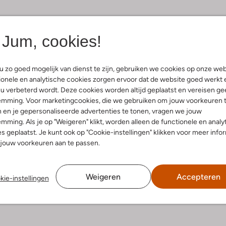
 helemaal comfy? Dan kun je kiezen voor nieuwe
zooltjes
. Deze
Jum, cookies!
n het piepgeluid stoppen.
 zo goed mogelijk van dienst te zijn, gebruiken we cookies op onze web
onele en analytische cookies zorgen ervoor dat de website goed werkt 
u verbeterd wordt. Deze cookies worden altijd geplaatst en vereisen ge
emming. Voor marketingcookies, die we gebruiken om jouw voorkeuren 
 en je gepersonaliseerde advertenties te tonen, vragen we jouw
mming. Als je op "Weigeren" klikt, worden alleen de functionele en analy
s geplaatst. Je kunt ook op "Cookie-instellingen" klikken voor meer info
jouw voorkeuren aan te passen.
e items
Weigeren
Accepteren
kie-instellingen
€ NaN
€ NaN