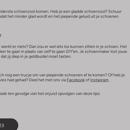
onderste schoenzool komen. Heb je een gladde schoenzool? Schuur
dat het minder glad wordt en het piepende geluid uit je schoenen
er
 werkt er niets? Dan zou er wel iets los kunnen zitten in je schoen. Het
er te gaan in plaats van zelf te gaan
DIY
’en. Je schoenmaker lost jouw
at jij diep in je geldbuidel moet tasten.
r toch nog een trucje om van piepende schoenen af te komen? Of heb je
dvies had gehad? Deel het met ons via
Facebook
of
Instagram
.
ade ten gevolge van het onjuist opvolgen van deze tips.
23