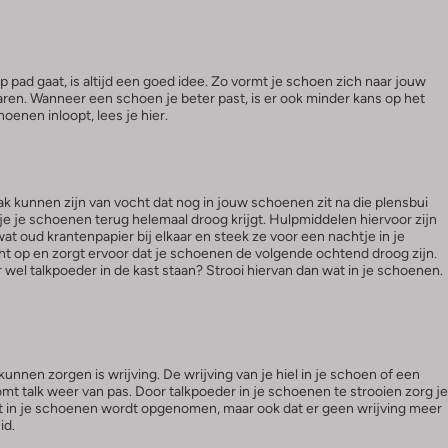
 pad gaat, is altijd een goed idee. Zo vormt je schoen zich naar jouw
aren. Wanneer een schoen je beter past, is er ook minder kans op het
hoenen inloopt, lees je hier.
k kunnen zijn van vocht dat nog in jouw schoenen zit na die plensbui
t je je schoenen terug helemaal droog krijgt. Hulpmiddelen hiervoor zijn
t oud krantenpapier bij elkaar en steek ze voor een nachtje in je
t op en zorgt ervoor dat je schoenen de volgende ochtend droog zijn.
wel talkpoeder in de kast staan? Strooi hiervan dan wat in je schoenen.
unnen zorgen is wrijving. De wrijving van je hiel in je schoen of een
omt talk weer van pas. Door talkpoeder in je schoenen te strooien zorg je
et in je schoenen wordt opgenomen, maar ook dat er geen wrijving meer
id.