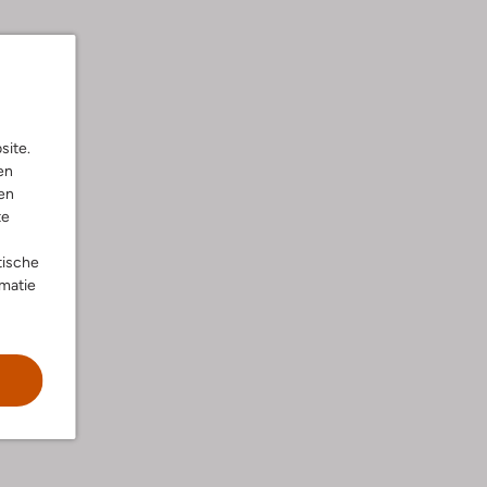
site.
en
en
te
tische
rmatie