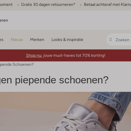
gmoment
Gratis 30 dagen retourneren*
Betaal achteraf met Klarn
eren
es
Nieuw
Merken
Looks & inspiratie
Shop nu:
jouw must-haves tot 70% korting!
epende Schoenen?
gen piepende schoenen?