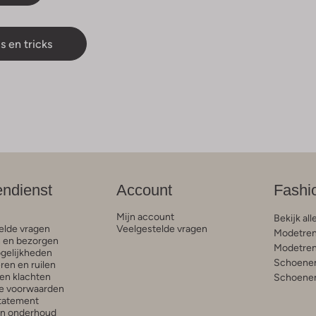
s en tricks
endienst
Account
Fashi
Mijn account
Bekijk all
elde vragen
Veelgestelde vragen
Modetren
n en bezorgen
Modetren
gelijkheden
Schoenen
ren en ruilen
en klachten
Schoenen
e voorwaarden
statement
en onderhoud