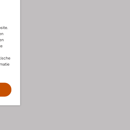
site.
en
en
te
tische
rmatie