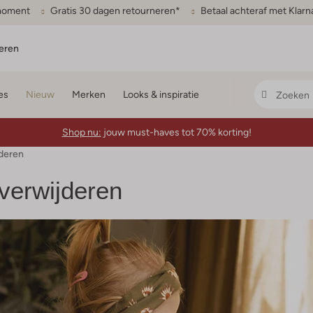
gmoment
Gratis 30 dagen retourneren*
Betaal achteraf met Klarn
eren
es
Nieuw
Merken
Looks & inspiratie
Shop nu:
jouw must-haves tot 70% korting!
jderen
g verwijderen