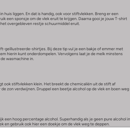
n huis liggen. En dat is handig, ook voor stiftvlekken. Breng er een
ruik een sponsje om de vlek eruit te krijgen. Daarna gooi je jouw T-shirt
het overgebleven restje schuurmiddel eruit.
ft-geïllustreerde-shirtjes. Bij deze tip vul je een bakje of emmer met
item hierin kunt onderdompelen. Vervolgens laat je de melk minstens
t de wasmachine in.
gt ook stiftvlekken klein. Het breekt de chemicaliën uit de stift af
 de zon verdwijnen. Druppel een beetje alcohol op de vlek en boen weg
ijk een hoog percentage alcohol. Superhandig als je geen pure alcohol i
vlek en gebruik ook hier een doekje om de vlek weg te deppen.