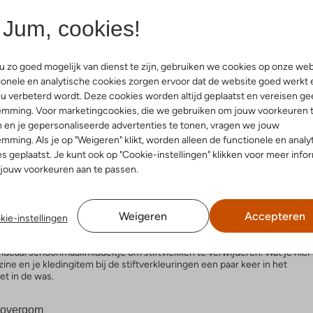
arlak
Jum, cookies!
ak? Ook in haarlak zit alcohol die de stiftvlekken te lijf gaat. Heb je dus
 op de vlek voor je je shirtje in de was gooit.
 zo goed mogelijk van dienst te zijn, gebruiken we cookies op onze web
onele en analytische cookies zorgen ervoor dat de website goed werkt 
gellakremover
u verbeterd wordt. Deze cookies worden altijd geplaatst en vereisen ge
emming. Voor marketingcookies, die we gebruiken om jouw voorkeuren 
je ook nagellakremover gebruiken. Hier ga je op dezelfde manier te werk
 en je gepersonaliseerde advertenties te tonen, vragen we jouw
ken met behulp van alcohol.
mming. Als je op "Weigeren" klikt, worden alleen de functionele en analy
s geplaatst. Je kunt ook op "Cookie-instellingen" klikken voor meer info
jouw voorkeuren aan te passen.
oedje op de vlek en bye bye abstract kunstwerk.
Weigeren
Accepteren
kie-instellingen
ne
 ideaal schoonmaakmiddeltje om stiftvlekken te verwijderen. Wat je hier
ine en je kledingitem bij de stiftverkleuringen een paar keer in het
et in de was.
 tovergom