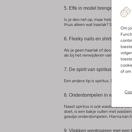
5. Effe in model brengen met ha
Is je deo net op, maar heb je wel haarl
thuis alleen wat haarlak? Spray dit dan
Om jou
Functi
6. Fleeky nails en shirts met na
contin
toest
Als je geen haarlak of deo hebt, kun 
volgen
als bij het verwijderen van stiftvlek
toeste
cookie
7. De spirit van spiritus
of om 
Een andere tip is spiritus. Dep dit g
Coo
8. Onderdompelen in wasbenzi
Naast spiritus is ook wasbenzine een
doet, is een bakje vullen met wasbenz
goedje onderdompelen. Hierna kan h
9. Vlekken wegtoveren met een