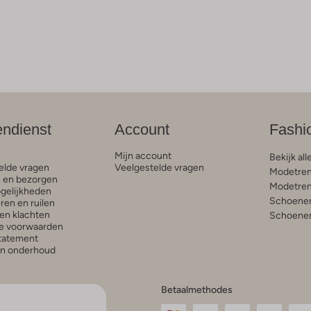
endienst
Account
Fashi
Mijn account
Bekijk all
elde vragen
Veelgestelde vragen
Modetren
n en bezorgen
Modetren
gelijkheden
Schoenen
ren en ruilen
en klachten
Schoenen
e voorwaarden
statement
en onderhoud
Betaalmethodes