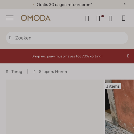
Gratis 30 dagen retourneren*
Menu
Shop nu:
jouw must-haves tot 70% korting!
Terug
Slippers Heren
3 items