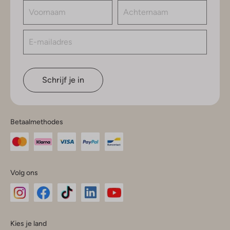
Schrijf je in
Betaalmethodes
Volg ons
Omoda
Omoda
Omoda
Omoda
Omoda
Kies je land
Instagram
Facebook
TikTok
LinkedIn
YouTube