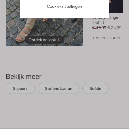
Cookie-instellingen
-50%
Tommy Hilfiger
T-shirt
€ 49,99
€ 24,99
+ meer kleuren
Ontdek de look
Bekijk meer
Slippers
Stefano Lauran
Suède