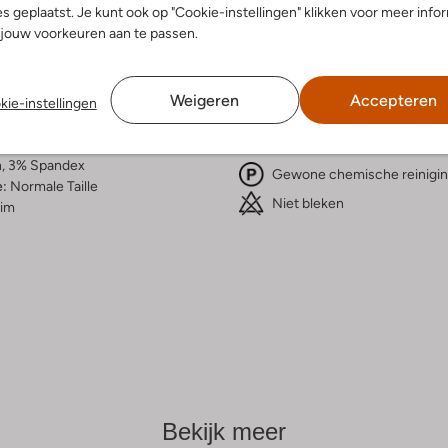
s geplaatst. Je kunt ook op "Cookie-instellingen" klikken voor meer info
telling & Pasvorm
Wasvoorschriften
jouw voorkeuren aan te passen.
w
Normaal wassen op 30 °C
Weigeren
Accepteren
fen
kie-instellingen
Strijken op maximaal 110 °C
atoen
ercentages:
Kan niet in de droogtromme
, 3% Spandex
Gewone chemische reinigi
e:
Normale Taille
Niet bleken
lim
Bekijk meer