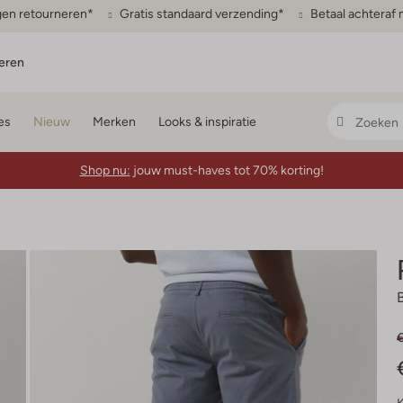
gen retourneren*
Gratis standaard verzending*
Betaal achteraf 
eren
es
Nieuw
Merken
Looks & inspiratie
Shop nu:
jouw must-haves tot 70% korting!