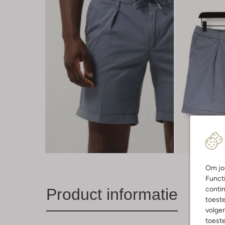
Om jou
Functi
contin
Product informatie
toest
volgen
toeste