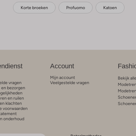
Korte broeken
Profuomo
Katoen
endienst
Account
Fashi
Mijn account
Bekijk all
elde vragen
Veelgestelde vragen
Modetren
n en bezorgen
Modetren
gelijkheden
Schoenen
ren en ruilen
en klachten
Schoenen
e voorwaarden
statement
en onderhoud
Betaalmethodes