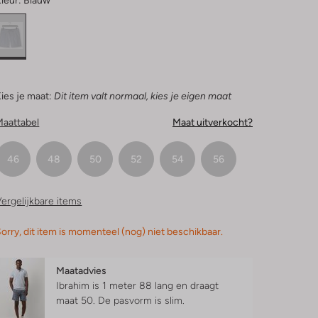
leur:
Blauw
ies je maat:
Dit item valt normaal, kies je eigen maat
Maattabel
Maat uitverkocht?
46
48
50
52
54
56
ergelijkbare items
orry, dit item is momenteel (nog) niet beschikbaar.
Maatadvies
Ibrahim is 1 meter 88 lang en draagt
maat 50.
De pasvorm is
slim
.