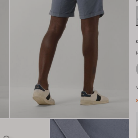
K
K
V
S