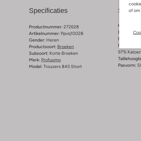
cookie
Specificaties
Samens
of om 
Kleur:
Blau
Productnummer:
272628
Patroon:
Ef
Coo
Artikelnummer:
Ppvq10028
Materiaal:
K
Gender:
Heren
Materiaalp
Productsoort:
Broeken
97% Katoen
Subsoort:
Korte Broeken
Taillehoogt
Merk:
Profuomo
Pasvorm:
S
Model:
Trousers 845 Short