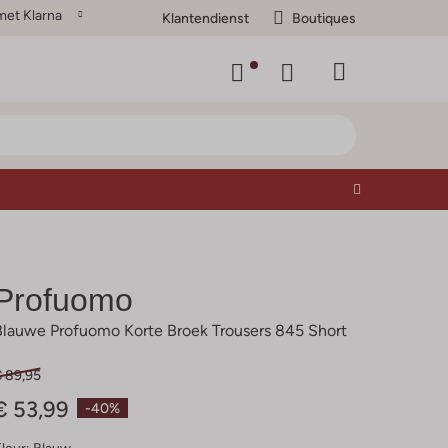
met Klarna
Klantendienst
Boutiques
Profuomo
Blauwe Profuomo Korte Broek Trousers 845 Short
€ 89,95
€ 53,99
-40%