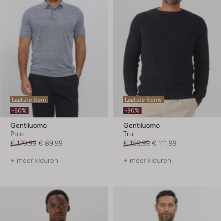
Laatste item
Laatste items
-50%
-30%
Gentiluomo
Gentiluomo
Polo
Trui
€ 179,99
€ 89,99
€ 159,99
€ 111,99
+ meer kleuren
+ meer kleuren