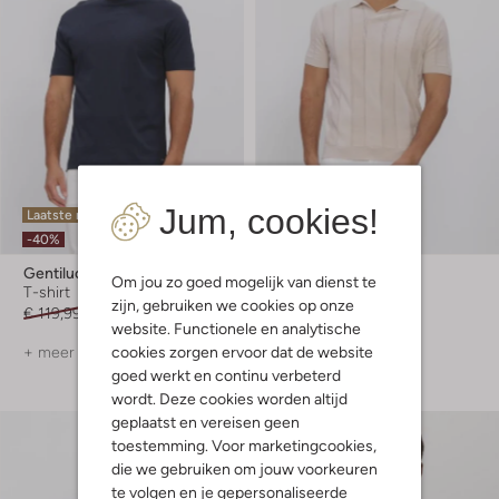
Jum, cookies!
Laatste maten
Laatste items
-40%
-30%
Gentiluomo
Gentiluomo
Om jou zo goed mogelijk van dienst te
T-shirt
Polo
zijn, gebruiken we cookies op onze
€ 119,99
€ 71,99
€ 149,99
€ 104,99
website. Functionele en analytische
cookies zorgen ervoor dat de website
+ meer kleuren
+ meer kleuren
goed werkt en continu verbeterd
wordt. Deze cookies worden altijd
geplaatst en vereisen geen
toestemming. Voor marketingcookies,
die we gebruiken om jouw voorkeuren
te volgen en je gepersonaliseerde