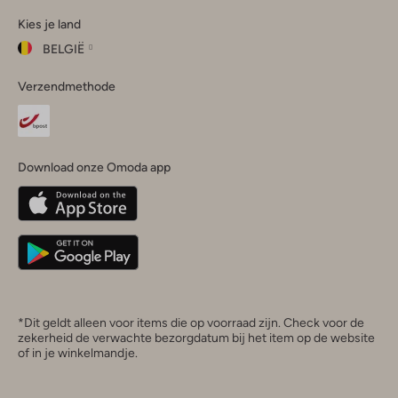
Omoda
Omoda
Omoda
Omoda
Omoda
Kies je land
Instagram
Facebook
TikTok
LinkedIn
YouTube
BELGIË
Kies
Verzendmethode
je
Sluit
land
Nederland
België
(Nederlands)
Download onze Omoda app
Belgique
(Français)
Deutschland
*Dit geldt alleen voor items die op voorraad zijn. Check voor de
zekerheid de verwachte bezorgdatum bij het item op de website
of in je winkelmandje.