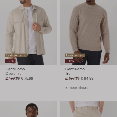
Laatste items
Laatste item
-60%
-50%
Gentiluomo
Gentiluomo
Overshirt
Trui
€ 189,99
€ 75,99
€ 189,99
€ 94,99
+ meer kleuren