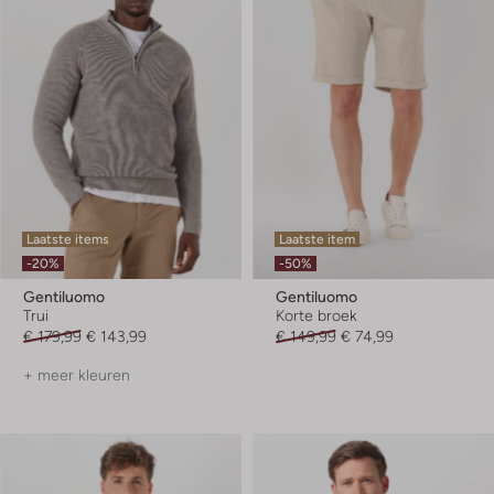
Laatste items
Laatste item
-20%
-50%
Gentiluomo
Gentiluomo
Trui
Korte broek
€ 179,99
€ 143,99
€ 149,99
€ 74,99
+ meer kleuren