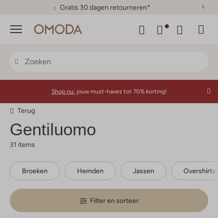
Gratis 30 dagen retourneren*
Menu
Shop nu:
jouw must-haves tot 70% korting!
Terug
Gentiluomo
31 items
Broeken
Hemden
Jassen
Overshirts
Filter en sorteer