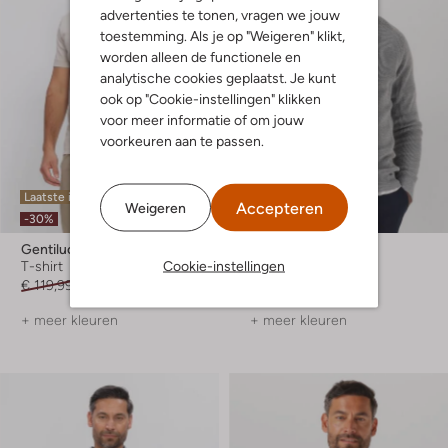
advertenties te tonen, vragen we jouw
toestemming. Als je op "Weigeren" klikt,
worden alleen de functionele en
analytische cookies geplaatst. Je kunt
ook op "Cookie-instellingen" klikken
voor meer informatie of om jouw
voorkeuren aan te passen.
Laatste items
Laatste maten
Accepteren
Weigeren
-30%
-40%
Gentiluomo
Gentiluomo
Cookie-instellingen
T-shirt
Trui
€ 119,99
€ 83,99
€ 179,99
€ 107,99
+ meer kleuren
+ meer kleuren