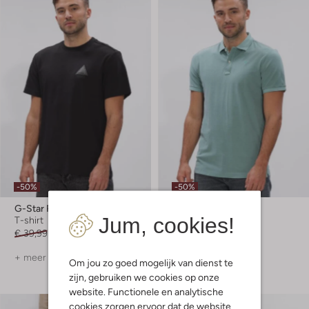
-50%
-50%
G-Star Raw
G-Star Raw
Jum, cookies!
T-shirt
Polo
€ 39,99
€ 19,99
€ 69,99
€ 34,99
+ meer kleuren
+ meer kleuren
Om jou zo goed mogelijk van dienst te
zijn, gebruiken we cookies op onze
website. Functionele en analytische
cookies zorgen ervoor dat de website