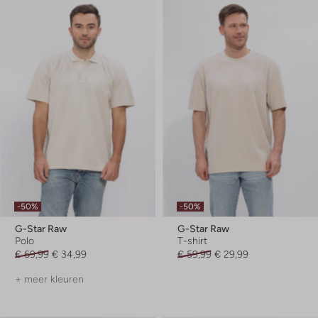
-50%
-50%
G-Star Raw
G-Star Raw
Polo
T-shirt
€ 69,99
€ 34,99
€ 59,99
€ 29,99
+ meer kleuren