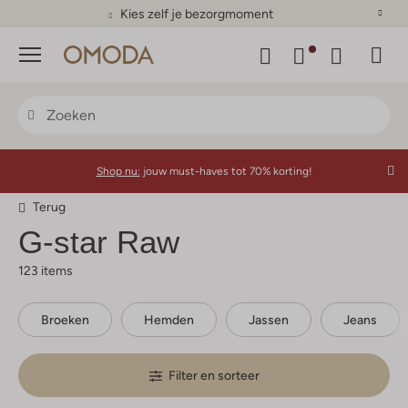
Kies zelf je bezorgmoment
Menu
Shop nu:
jouw must-haves tot 70% korting!
Terug
G-star Raw
123 items
Broeken
Hemden
Jassen
Jeans
Filter en sorteer