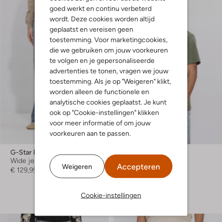
goed werkt en continu verbeterd
wordt. Deze cookies worden altijd
geplaatst en vereisen geen
toestemming. Voor marketingcookies,
die we gebruiken om jouw voorkeuren
te volgen en je gepersonaliseerde
advertenties te tonen, vragen we jouw
toestemming. Als je op "Weigeren" klikt,
worden alleen de functionele en
analytische cookies geplaatst. Je kunt
ook op "Cookie-instellingen" klikken
voor meer informatie of om jouw
voorkeuren aan te passen.
-40%
G-Star Raw
G-Star Raw
Wide jeans
T-shirt
Accepteren
Weigeren
€ 129,99
€ 34,99
€ 20,99
+ meer kleuren
Cookie-instellingen