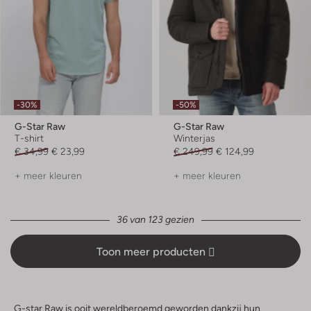
-30%
-50%
G-Star Raw
G-Star Raw
T-shirt
Winterjas
€ 34,99
€ 23,99
€ 249,99
€ 124,99
+ meer kleuren
+ meer kleuren
36 van 123 gezien
Toon meer producten
G-star Raw is ooit wereldberoemd geworden dankzij hun