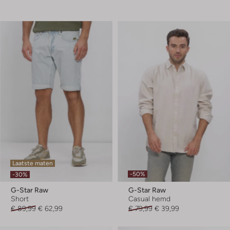
Laatste maten
-50%
-30%
G-Star Raw
G-Star Raw
Short
Casual hemd
€ 89,99
€ 62,99
€ 79,99
€ 39,99