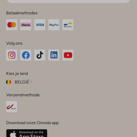
Betaalmethodes
Volg ons
Omoda
Omoda
Omoda
Omoda
Omoda
Kies je land
Instagram
Facebook
TikTok
LinkedIn
YouTube
BELGIË
Kies
Verzendmethode
je
Sluit
land
Nederland
België
(Nederlands)
Download onze Omoda app
Belgique
(Français)