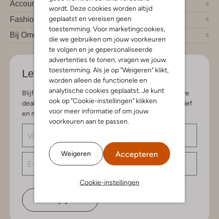
Account
wordt. Deze cookies worden altijd
geplaatst en vereisen geen
Fashion trends
toestemming. Voor marketingcookies,
Bij Omoda
die we gebruiken om jouw voorkeuren
te volgen en je gepersonaliseerde
advertenties te tonen, vragen we jouw
toestemming. Als je op "Weigeren" klikt,
Let's stay in touch
worden alleen de functionele en
analytische cookies geplaatst. Je kunt
Blijf op de hoogte van de nieuwste items en exclusieve
ook op "Cookie-instellingen" klikken
deals, speciaal voor jou. Schrijf je in voor de nieuwsbrief
voor meer informatie of om jouw
en maak kans op € 150,- shoptegoed.
voorkeuren aan te passen.
Accepteren
Weigeren
Cookie-instellingen
Schrijf je in