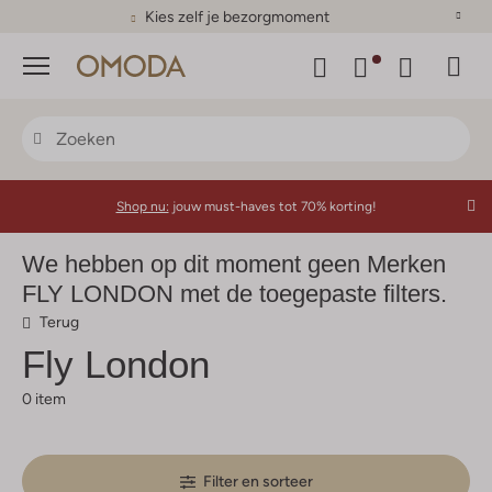
Kies zelf je bezorgmoment
Menu
Shop nu:
jouw must-haves tot 70% korting!
We hebben op dit moment geen Merken
FLY LONDON met de toegepaste filters.
Terug
Fly London
0 item
Filter en sorteer