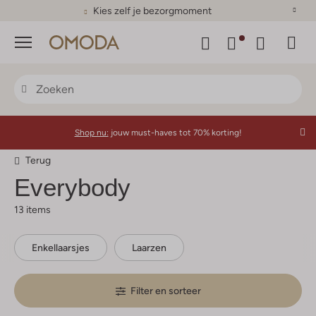
Kies zelf je bezorgmoment
Menu
Shop nu:
jouw must-haves tot 70% korting!
Terug
Everybody
13 items
Enkellaarsjes
Laarzen
Filter en sorteer