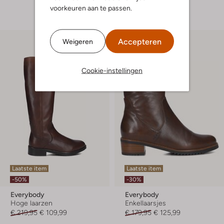
+ meer kleuren
voorkeuren aan te passen.
Accepteren
Weigeren
Cookie-instellingen
Laatste item
Laatste item
-50%
-30%
Everybody
Everybody
Hoge laarzen
Enkellaarsjes
€ 219,95
€ 109,99
€ 179,95
€ 125,99