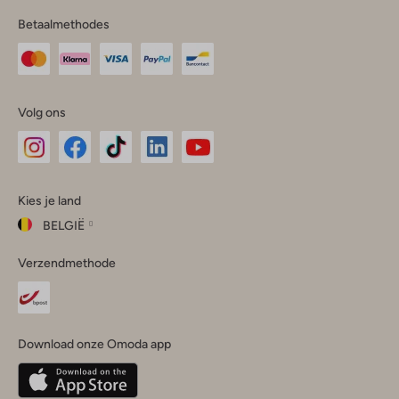
Betaalmethodes
Volg ons
Omoda
Omoda
Omoda
Omoda
Omoda
Kies je land
Instagram
Facebook
TikTok
LinkedIn
YouTube
BELGIË
Kies
Verzendmethode
je
Sluit
land
Nederland
België
(Nederlands)
Download onze Omoda app
Belgique
(Français)
Deutschland