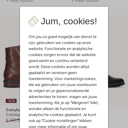
+ meer kleuren
+ meer kleuren
Jum, cookies!
Om jou zo goed mogelijk van dienst te
zijn, gebruiken we cookies op onze
website. Functionele en analytische
cookies zorgen ervoor dat de website
goed werkt en continu verbeterd
wordt. Deze cookies worden altijd
geplaatst en vereisen geen
toestemming. Voor marketingcookies,
die we gebruiken om jouw voorkeuren
te volgen en je gepersonaliseerde
advertenties te tonen, vragen we jouw
-50%
-30%
toestemming. Als je op "Weigeren" klikt,
worden alleen de functionele en
Everybody
Everybody
analytische cookies geplaatst. Je kunt
Enkellaarsjes
Enkellaarsjes
€ 169,95
€ 84,99
€ 169,99
€ 118,99
ook op "Cookie-instellingen" klikken
voor meer informatie of om jouw