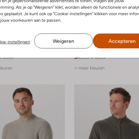
 en je gepersonaliseerde advertenties te tonen, vragen we jouw
mming. Als je op "Weigeren" klikt, worden alleen de functionele en analy
s geplaatst. Je kunt ook op "Cookie-instellingen" klikken voor meer info
jouw voorkeuren aan te passen.
-40%
Weigeren
Accepteren
kie-instellingen
ed
Dstrezzed
Polo
€ 35,99
€ 99,99
€ 59,99
leuren
+ meer kleuren