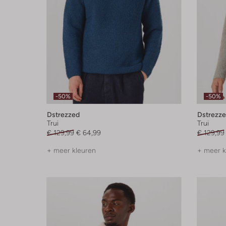
-50%
-50%
Dstrezzed
Dstrezz
Trui
Trui
€ 129,99
€ 64,99
€ 129,99
+ meer kleuren
+ meer k