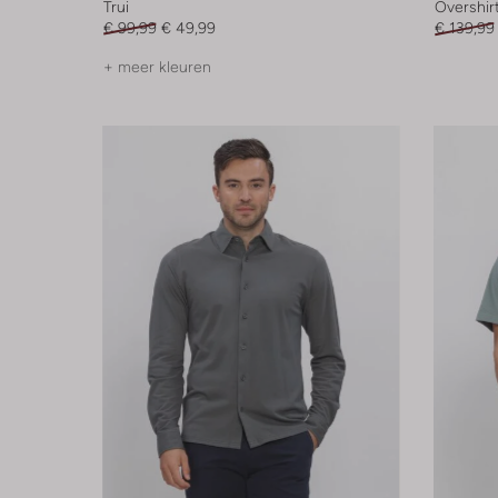
Trui
Overshir
€ 99,99
€ 49,99
€ 139,99
+ meer kleuren