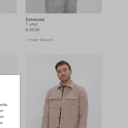
Dstrezzed
T-shirt
€ 69,99
+ meer kleuren
site.
en
en
te