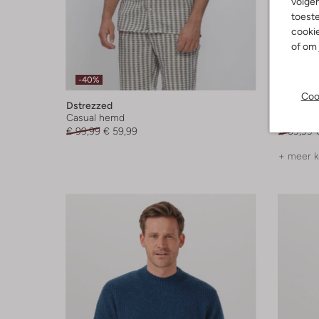
volgen
toeste
cookie
of om 
-40%
-40%
Coo
Dstrezzed
Dstrezz
Casual hemd
T-shirt
€ 99,99
€ 59,99
€ 59,99
+ meer k