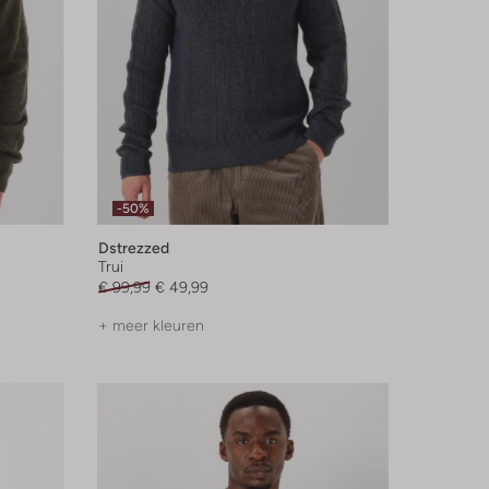
-50%
Dstrezzed
Trui
€ 99,99
€ 49,99
+ meer kleuren