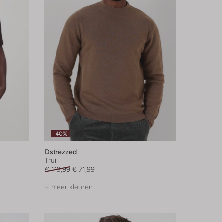
-40%
Dstrezzed
Trui
€ 119,99
€ 71,99
+ meer kleuren