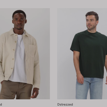
ed
Dstrezzed