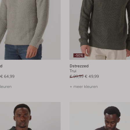
-50%
ed
Dstrezzed
Trui
€ 64,99
€ 99,99
€ 49,99
leuren
+ meer kleuren