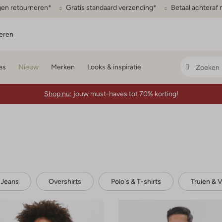
gen retourneren*
Gratis standaard verzending*
Betaal achteraf 
eren
es
Nieuw
Merken
Looks & inspiratie
Shop nu:
jouw must-haves tot 70% korting!
Jeans
Overshirts
Polo's & T-shirts
Truien & 