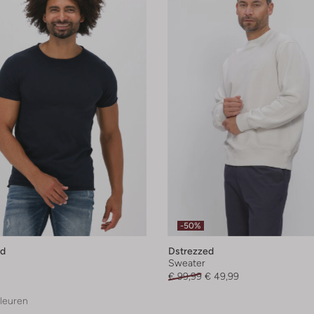
-50%
ed
Dstrezzed
Sweater
€ 99,99
€ 49,99
leuren