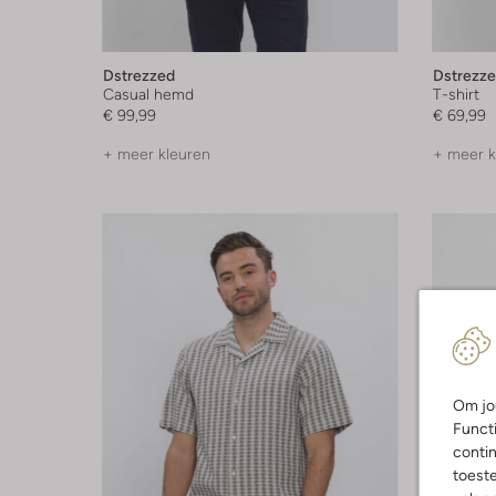
Dstrezzed
Dstrezz
Casual hemd
T-shirt
€ 99,99
€ 69,99
+ meer kleuren
+ meer k
Om jou
Functi
contin
toest