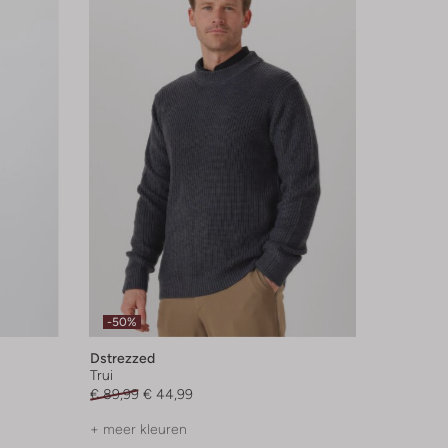
-50%
Dstrezzed
Trui
€ 89,99
€ 44,99
+ meer kleuren