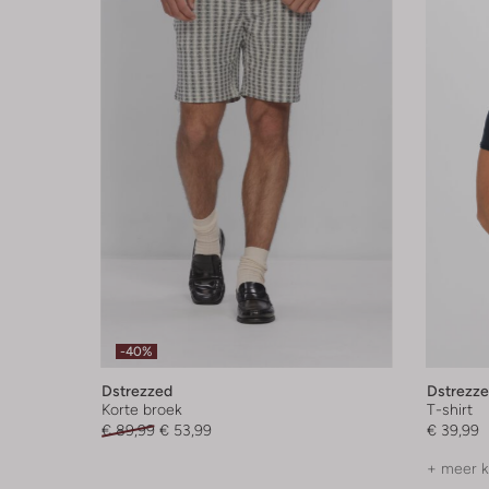
-40%
Dstrezzed
Dstrezz
Korte broek
T-shirt
€ 89,99
€ 53,99
€ 39,99
+ meer k