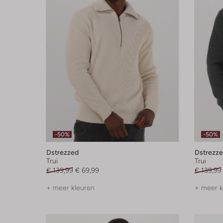
-50%
-50%
Dstrezzed
Dstrezz
Trui
Trui
€ 139,99
€ 69,99
€ 139,99
+ meer kleuren
+ meer k