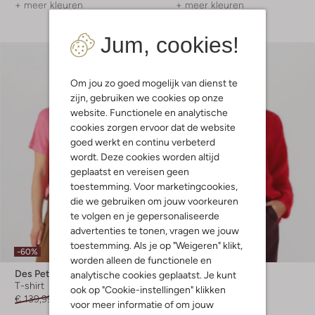
+ meer kleuren
+ meer kleuren
Jum, cookies!
Om jou zo goed mogelijk van dienst te
zijn, gebruiken we cookies op onze
website. Functionele en analytische
cookies zorgen ervoor dat de website
goed werkt en continu verbeterd
wordt. Deze cookies worden altijd
geplaatst en vereisen geen
toestemming. Voor marketingcookies,
die we gebruiken om jouw voorkeuren
te volgen en je gepersonaliseerde
advertenties te tonen, vragen we jouw
Laatste maten
toestemming. Als je op "Weigeren" klikt,
-60%
-50%
worden alleen de functionele en
Des Petits Hauts
Des Petits Hauts
analytische cookies geplaatst. Je kunt
T-shirt
Trui
ook op "Cookie-instellingen" klikken
€ 139,99
€ 55,99
€ 239,99
€ 119,99
voor meer informatie of om jouw