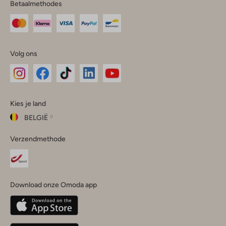
Betaalmethodes
Volg ons
Omoda
Omoda
Omoda
Omoda
Omoda
Kies je land
Instagram
Facebook
TikTok
LinkedIn
YouTube
BELGIË
Kies
Verzendmethode
je
Sluit
land
Nederland
België
(Nederlands)
Download onze Omoda app
Belgique
(Français)
Deutschland