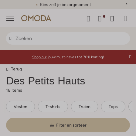
Kies zelf je bezorgmoment
Menu
Shop nu:
jouw must-haves tot 70% korting!
Terug
Des Petits Hauts
18 items
Vesten
T-shirts
Truien
Tops
Filter en sorteer