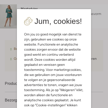
Maatadvies
Lara is 1 meter 76 lang en draagt maat s.
De pasvorm
Jum, cookies!
is
regular fit
.
Om jou zo goed mogelijk van dienst te
zijn, gebruiken we cookies op onze
website. Functionele en analytische
Betaal achteraf
met Klarna
cookies zorgen ervoor dat de website
goed werkt en continu verbeterd
Gratis verzending
vanaf € 75,-
30 dagen
retourneren
wordt. Deze cookies worden altijd
geplaatst en vereisen geen
toestemming. Voor marketingcookies,
die we gebruiken om jouw voorkeuren
te volgen en je gepersonaliseerde
Product informatie
advertenties te tonen, vragen we jouw
toestemming. Als je op "Weigeren" klikt,
worden alleen de functionele en
analytische cookies geplaatst. Je kunt
Bezorgen & retourneren
ook op "Cookie-instellingen" klikken