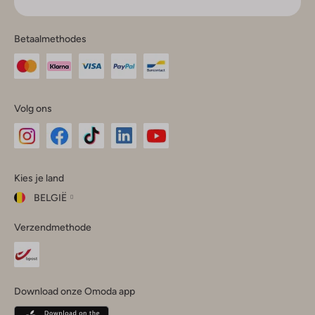
Betaalmethodes
Volg ons
Omoda
Omoda
Omoda
Omoda
Omoda
Kies je land
Instagram
Facebook
TikTok
LinkedIn
YouTube
BELGIË
Kies
Verzendmethode
je
Sluit
land
Nederland
België
(Nederlands)
Download onze Omoda app
Belgique
(Français)