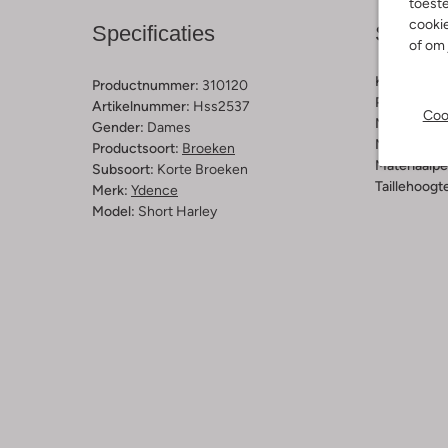
toeste
cookie
Specificaties
Samens
of om 
Kleur:
Licht
Productnummer:
310120
Patroon:
Ef
Artikelnummer:
Hss2537
Coo
Materiaal b
Gender:
Dames
Materiaal:
P
Productsoort:
Broeken
Materiaalp
Subsoort:
Korte Broeken
Taillehoogt
Merk:
Ydence
Model:
Short Harley