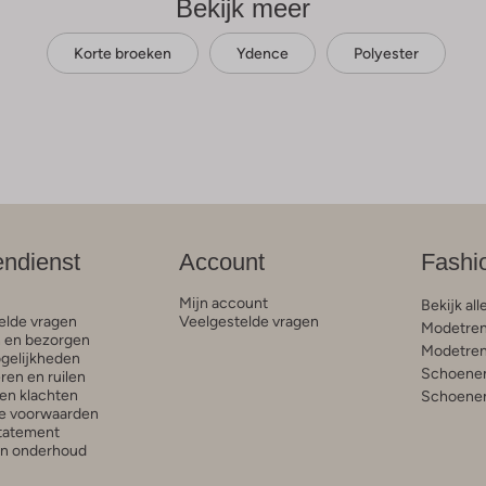
Bekijk meer
Korte broeken
Ydence
Polyester
endienst
Account
Fashi
Mijn account
Bekijk all
elde vragen
Veelgestelde vragen
Modetren
n en bezorgen
Modetren
gelijkheden
Schoenen
ren en ruilen
en klachten
Schoenen
e voorwaarden
statement
en onderhoud