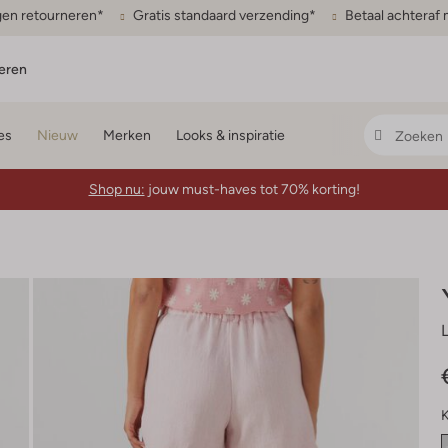
gen retourneren*
Gratis standaard verzending*
Betaal achteraf 
eren
es
Nieuw
Merken
Looks & inspiratie
Shop nu:
jouw must-haves tot 70% korting!
K