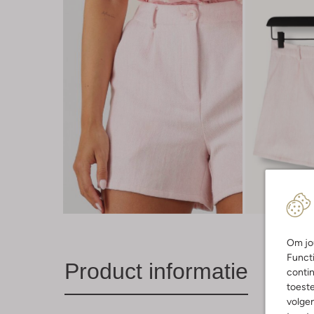
Om jou
Functi
Product informatie
contin
toest
volgen