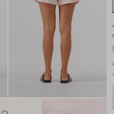
K
V
S