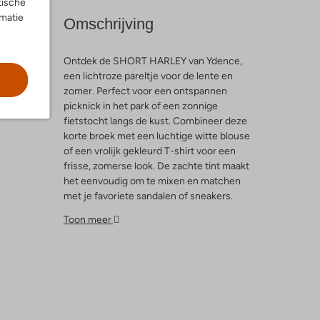
tische
rmatie
Omschrijving
Ontdek de SHORT HARLEY van Ydence,
een lichtroze pareltje voor de lente en
zomer. Perfect voor een ontspannen
l
picknick in het park of een zonnige
fietstocht langs de kust. Combineer deze
korte broek met een luchtige witte blouse
of een vrolijk gekleurd T-shirt voor een
frisse, zomerse look. De zachte tint maakt
het eenvoudig om te mixen en matchen
met je favoriete sandalen of sneakers.
Geniet van de vrijheid en het comfort dat
Toon meer
deze short biedt, terwijl je stijlvol en
trendy blijft. Een must-have voor elke
damesgarderobe in de warmere maanden!