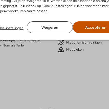
mming. Als je op "Weigeren" klikt, worden alleen de functionele en analy
s geplaatst. Je kunt ook op "Cookie-instellingen" klikken voor meer info
telling & Pasvorm
Wasvoorschriften
jouw voorkeuren aan te passen.
roze
Normaal wassen op 30 °C
fen
Weigeren
Accepteren
kie-instellingen
Strijken op maximaal 110 °C
innenkant:
Polyester
olyester
Kan niet in de droogtromme
ercentages:
100% Polyester
Niet chemisch reinigen
e:
Normale Taille
Niet bleken