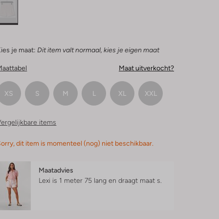
ies je maat:
Dit item valt normaal, kies je eigen maat
Maattabel
Maat uitverkocht?
XS
S
M
L
XL
XXL
ergelijkbare items
orry, dit item is momenteel (nog) niet beschikbaar.
Maatadvies
Lexi is 1 meter 75 lang en draagt maat s.