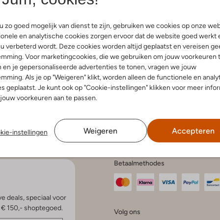
 zo goed mogelijk van dienst te zijn, gebruiken we cookies op onze web
onele en analytische cookies zorgen ervoor dat de website goed werkt 
u verbeterd wordt. Deze cookies worden altijd geplaatst en vereisen ge
endienst
Account
Fashi
emming. Voor marketingcookies, die we gebruiken om jouw voorkeuren 
 en je gepersonaliseerde advertenties te tonen, vragen we jouw
Mijn account
Bekijk all
elde vragen
Veelgestelde vragen
mming. Als je op "Weigeren" klikt, worden alleen de functionele en analy
Modetren
n en bezorgen
s geplaatst. Je kunt ook op "Cookie-instellingen" klikken voor meer info
Modetren
gelijkheden
jouw voorkeuren aan te passen.
Schoenen
ren en ruilen
en klachten
Schoenen
e voorwaarden
statement
Weigeren
Accepteren
kie-instellingen
en onderhoud
Betaalmethodes
e deals, speciaal voor
p € 150,- shoptegoed.
Volg ons