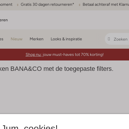
gmoment
Gratis 30 dagen retourneren*
Betaal achteraf met Klarn
eren
es
Nieuw
Merken
Looks & inspiratie
Shop nu:
jouw must-haves tot 70% korting!
en BANA&CO met de toegepaste filters.
Jum, cookies!