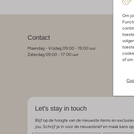
Om jou
Functi
contin
Klant
toest
Contact
volgen
Contact
Veelgest
toeste
Maandag - Vrijdag 09:00 - 19:00 uur
Bestelle
cookie
Zaterdag 09:00 - 17:00 uur
Betaalmo
of om 
Retourne
Garantie 
Algemen
Privacy 
Coo
Kleding 
Let's stay in touch
Blijf op de hoogte van de nieuwste items en exclusiev
jou. Schrijf je in voor de nieuwsbrief en maak kans o