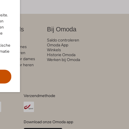
site.
en
en
on trends
Bij Omoda
te
Saldo controleren
e blogs
Omoda App
tische
ds voor dames
Winkels
rmatie
ds voor heren
Historie Omoda
trends voor dames
Werken bij Omoda
trends voor heren
Verzendmethode
Download onze Omoda app