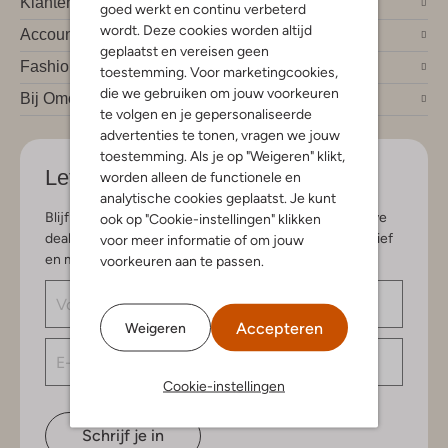
Klantendienst
goed werkt en continu verbeterd
wordt. Deze cookies worden altijd
Account
geplaatst en vereisen geen
Fashion trends
toestemming. Voor marketingcookies,
die we gebruiken om jouw voorkeuren
Bij Omoda
te volgen en je gepersonaliseerde
advertenties te tonen, vragen we jouw
toestemming. Als je op "Weigeren" klikt,
Let's stay in touch
worden alleen de functionele en
analytische cookies geplaatst. Je kunt
Blijf op de hoogte van de nieuwste items en exclusieve
ook op "Cookie-instellingen" klikken
deals, speciaal voor jou. Schrijf je in voor de nieuwsbrief
voor meer informatie of om jouw
en maak kans op € 150,- shoptegoed.
voorkeuren aan te passen.
Accepteren
Weigeren
Cookie-instellingen
Schrijf je in