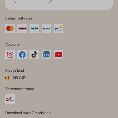
Betaalmethodes
Volg ons
Omoda
Omoda
Omoda
Omoda
Omoda
Kies je land
Instagram
Facebook
TikTok
LinkedIn
YouTube
BELGIË
Kies
Verzendmethode
je
Sluit
land
Nederland
België
(Nederlands)
Download onze Omoda app
Belgique
(Français)