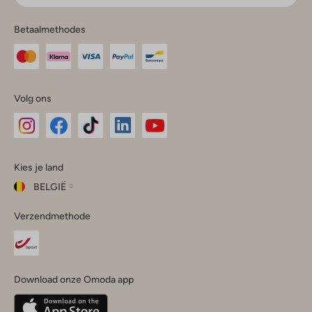
Betaalmethodes
Volg ons
Omoda
Omoda
Omoda
Omoda
Omoda
Kies je land
Instagram
Facebook
TikTok
LinkedIn
YouTube
BELGIË
Kies
Verzendmethode
je
Sluit
land
Nederland
België
(Nederlands)
Download onze Omoda app
Belgique
(Français)