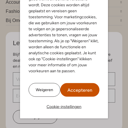
Account
wordt. Deze cookies worden altijd
geplaatst en vereisen geen
Fashion trends
toestemming. Voor marketingcookies,
Bij Omoda
die we gebruiken om jouw voorkeuren
te volgen en je gepersonaliseerde
advertenties te tonen, vragen we jouw
toestemming. Als je op "Weigeren" klikt,
Let's stay in touch
worden alleen de functionele en
analytische cookies geplaatst. Je kunt
Blijf op de hoogte van de nieuwste items en exclusieve
ook op "Cookie-instellingen" klikken
deals, speciaal voor jou. Schrijf je in voor de nieuwsbrief
voor meer informatie of om jouw
en maak kans op € 150,- shoptegoed.
voorkeuren aan te passen.
Accepteren
Weigeren
Cookie-instellingen
Schrijf je in