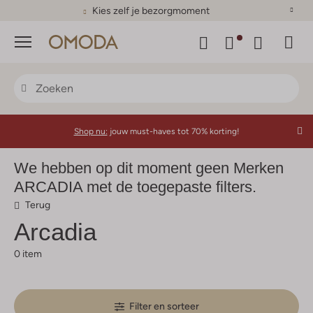
Kies zelf je bezorgmoment
Menu
Shop nu:
jouw must-haves tot 70% korting!
We hebben op dit moment geen Merken
ARCADIA met de toegepaste filters.
Terug
Arcadia
0 item
Filter en sorteer