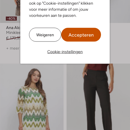
ook op "Cookie-instellingen" klikken
voor meer informatie of om jouw
voorkeuren aan te passen.
-40%
-30%
Ana Alcazar
Ana Alcazar
Minikleedje
Minikleedje
Accepteren
Weigeren
€ 179,99
€ 107,99
€ 179,99
€ 125,99
+ meer kleuren
Cookie-instellingen