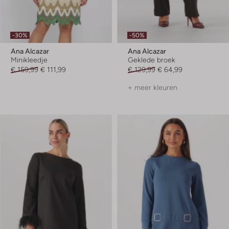
-30%
-50%
Ana Alcazar
Ana Alcazar
Minikleedje
Geklede broek
€ 159,99
€ 111,99
€ 129,99
€ 64,99
+ meer kleuren