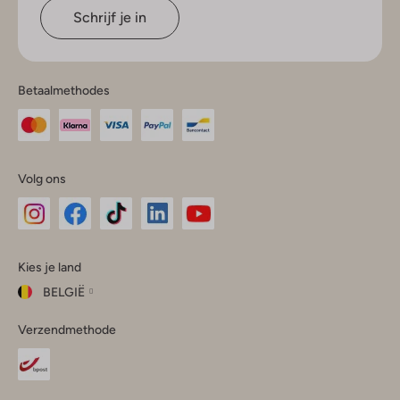
Schrijf je in
Betaalmethodes
Volg ons
Omoda
Omoda
Omoda
Omoda
Omoda
Kies je land
Instagram
Facebook
TikTok
LinkedIn
YouTube
BELGIË
Kies
Verzendmethode
je
Sluit
land
Nederland