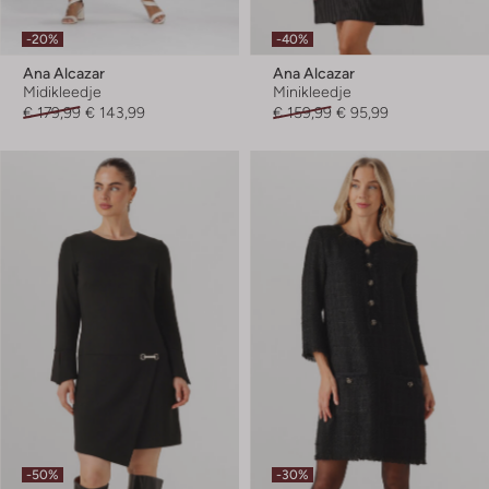
-20%
-40%
Ana Alcazar
Ana Alcazar
Midikleedje
Minikleedje
€ 179,99
€ 143,99
€ 159,99
€ 95,99
-50%
-30%