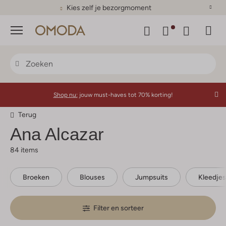
Kies zelf je bezorgmoment
Menu
Shop nu:
jouw must-haves tot 70% korting!
Terug
Ana Alcazar
84 items
Broeken
Blouses
Jumpsuits
Kleedjes
Filter en sorteer