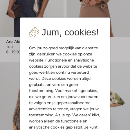
Jum, cookies!
-50%
Ana Alcazar
Ana Alcazar
Top
Minikleedje
Om jou zo goed mogelijk van dienst te
€ 119,99
€ 159,99
€ 79,99
zijn, gebruiken we cookies op onze
website. Functionele en analytische
cookies zorgen ervoor dat de website
goed werkt en continu verbeterd
wordt. Deze cookies worden altijd
geplaatst en vereisen geen
toestemming. Voor marketingcookies,
die we gebruiken om jouw voorkeuren
te volgen en je gepersonaliseerde
advertenties te tonen, vragen we jouw
toestemming. Als je op "Weigeren" klikt,
worden alleen de functionele en
analytische cookies geplaatst. Je kunt