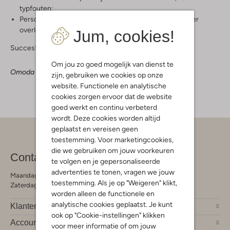
typfouten;
Persoonsgegevens van deelnemers worden niet zonder
overleg vrijgegeven en verstrekt aan externen.
Jum, cookies!
Succes!
Om jou zo goed mogelijk van dienst te
Omoda — The fashion boutique that loves you back
zijn, gebruiken we cookies op onze
website. Functionele en analytische
cookies zorgen ervoor dat de website
goed werkt en continu verbeterd
wordt. Deze cookies worden altijd
geplaatst en vereisen geen
toestemming. Voor marketingcookies,
die we gebruiken om jouw voorkeuren
Contact
te volgen en je gepersonaliseerde
advertenties te tonen, vragen we jouw
Maandag - Vrijdag 09:00 - 19:00 uur
toestemming. Als je op "Weigeren" klikt,
Zaterdag 09:00 - 17:00 uur
worden alleen de functionele en
analytische cookies geplaatst. Je kunt
Klantendienst
ook op "Cookie-instellingen" klikken
Account
voor meer informatie of om jouw