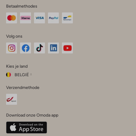
Betaalmethodes
Volg ons
Omoda
Omoda
Omoda
Omoda
Omoda
Kies je land
Instagram
Facebook
TikTok
LinkedIn
YouTube
BELGIË
Kies
Verzendmethode
je
Sluit
land
Nederland
België
(Nederlands)
Download onze Omoda app
Belgique
(Français)
Deutschland