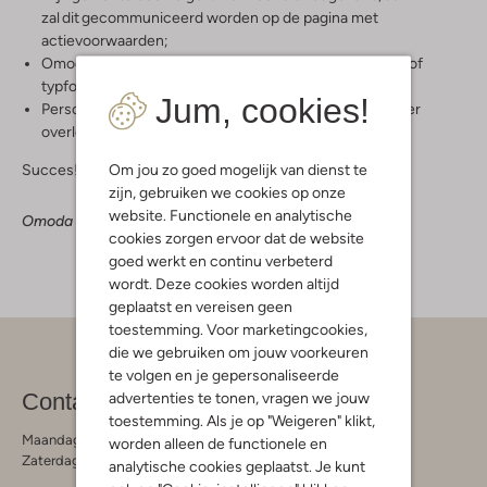
zal dit gecommuniceerd worden op de pagina met
actievoorwaarden;
Omoda is niet aansprakelijk voor eventuele druk-, zet- of
typfouten;
Jum, cookies!
Persoonsgegevens van deelnemers worden niet zonder
overleg vrijgegeven en verstrekt aan externen.
Om jou zo goed mogelijk van dienst te
Succes!
zijn, gebruiken we cookies op onze
website. Functionele en analytische
Omoda — The fashion boutique that loves you back
cookies zorgen ervoor dat de website
goed werkt en continu verbeterd
wordt. Deze cookies worden altijd
geplaatst en vereisen geen
toestemming. Voor marketingcookies,
die we gebruiken om jouw voorkeuren
te volgen en je gepersonaliseerde
Contact
advertenties te tonen, vragen we jouw
toestemming. Als je op "Weigeren" klikt,
Maandag - Vrijdag 09:00 - 19:00 uur
worden alleen de functionele en
Zaterdag 09:00 - 17:00 uur
analytische cookies geplaatst. Je kunt