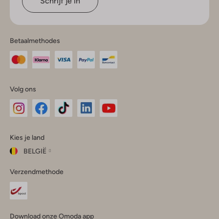
Schrijf je in
Betaalmethodes
Volg ons
Omoda
Omoda
Omoda
Omoda
Omoda
Kies je land
Instagram
Facebook
TikTok
LinkedIn
YouTube
BELGIË
Kies
Verzendmethode
je
Sluit
land
Nederland
België
(Nederlands)
Download onze Omoda app