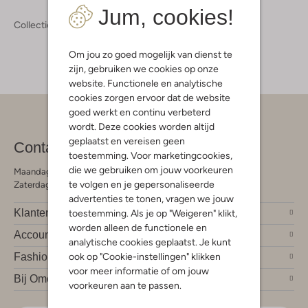
Jum, cookies!
Collectie
Accessoires
Etuis
Om jou zo goed mogelijk van dienst te
zijn, gebruiken we cookies op onze
website. Functionele en analytische
cookies zorgen ervoor dat de website
goed werkt en continu verbeterd
wordt. Deze cookies worden altijd
geplaatst en vereisen geen
Contact
toestemming. Voor marketingcookies,
die we gebruiken om jouw voorkeuren
Maandag - Vrijdag 09:00 - 19:00 uur
te volgen en je gepersonaliseerde
Zaterdag 09:00 - 17:00 uur
advertenties te tonen, vragen we jouw
Klantendienst
toestemming. Als je op "Weigeren" klikt,
worden alleen de functionele en
Account
analytische cookies geplaatst. Je kunt
ook op "Cookie-instellingen" klikken
Fashion trends
voor meer informatie of om jouw
Bij Omoda
voorkeuren aan te passen.