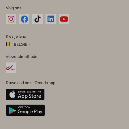
Volg ons
Omoda
Omoda
Omoda
Omoda
Omoda
Kies je land
Instagram
Facebook
TikTok
LinkedIn
YouTube
BELGIË
Kies
Verzendmethode
je
Sluit
land
Nederland
België
(Nederlands)
Download onze Omoda app
Belgique
(Français)
Deutschland