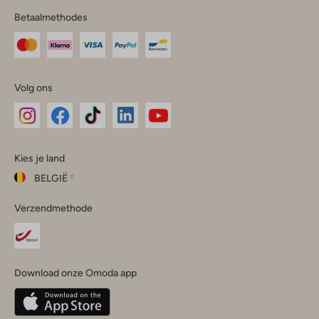
Betaalmethodes
Volg ons
Omoda
Omoda
Omoda
Omoda
Omoda
Kies je land
Instagram
Facebook
TikTok
LinkedIn
YouTube
BELGIË
Kies
Verzendmethode
je
Sluit
land
Nederland
België
(Nederlands)
Download onze Omoda app
Belgique
(Français)
Deutschland