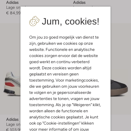
Adidas
Adidas
Lage sneakers
Lage sneakers
€ 84,99
€ 49,95
Jum, cookies!
Om jou zo goed mogelijk van dienst te
zijn, gebruiken we cookies op onze
website. Functionele en analytische
cookies zorgen ervoor dat de website
goed werkt en continu verbeterd
wordt. Deze cookies worden altijd
geplaatst en vereisen geen
toestemming. Voor marketingcookies,
die we gebruiken om jouw voorkeuren
te volgen en je gepersonaliseerde
advertenties te tonen, vragen we jouw
toestemming. Als je op "Weigeren" klikt,
Laatste item
worden alleen de functionele en
analytische cookies geplaatst. Je kunt
Adidas
Adidas
ook op "Cookie-instellingen" klikken
Lage sneakers
Lage sneakers
voor meer informatie of om jouw
€ 103,99
€ 39,95