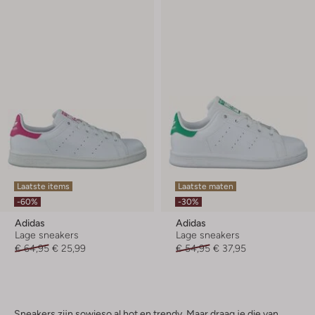
Laatste items
Laatste maten
-60%
-30%
Adidas
Adidas
Lage sneakers
Lage sneakers
€ 64,95
€ 25,99
€ 54,95
€ 37,95
Sneakers zijn sowieso al hot en trendy. Maar draag je die van