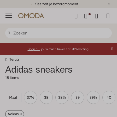
Kies zelf je bezorgmoment
Menu
Shop nu:
jouw must-haves tot 70% korting!
Terug
Adidas sneakers
18 items
Maat
6½
37
37½
38
38½
39
39½
40
Adidas