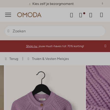
Kies zelf je bezorgmoment
Menu
Shop nu:
jouw must-haves tot 70% korting!
Terug
Truien & Vesten Meisjes