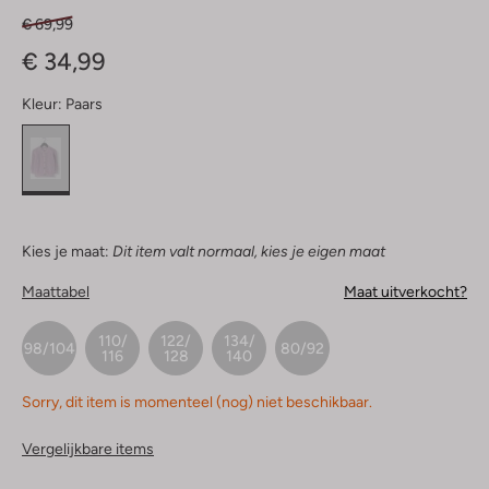
€ 69,99
€ 34,99
Kleur:
Paars
Kies je maat:
Dit item valt normaal, kies je eigen maat
Maattabel
Maat uitverkocht?
110/
122/
134/
98/104
80/92
116
128
140
Sorry, dit item is momenteel (nog) niet beschikbaar.
Vergelijkbare items