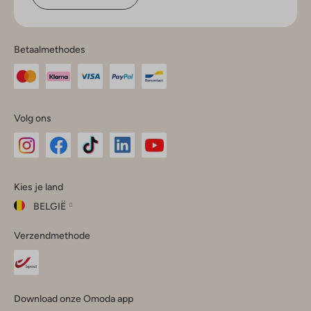
Betaalmethodes
Volg ons
Omoda
Omoda
Omoda
Omoda
Omoda
Kies je land
Instagram
Facebook
TikTok
LinkedIn
YouTube
BELGIË
Kies
Verzendmethode
je
Sluit
land
Nederland
België
(Nederlands)
Download onze Omoda app