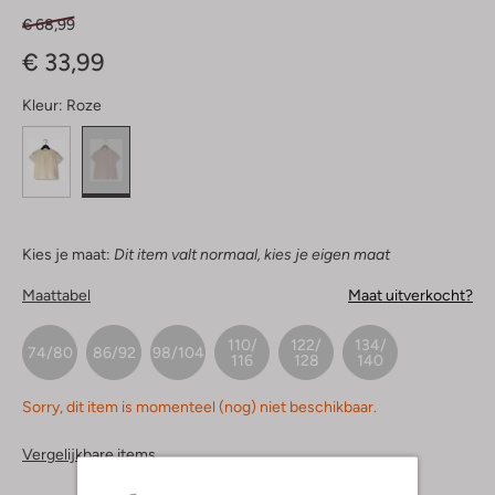
€ 68,99
€ 33,99
Kleur:
Roze
Kies je maat:
Dit item valt normaal, kies je eigen maat
Maattabel
Maat uitverkocht?
110/
122/
134/
74/80
86/92
98/104
116
128
140
Sorry, dit item is momenteel (nog) niet beschikbaar.
Vergelijkbare items