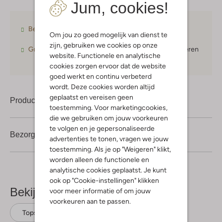
Jum, cookies!
Betaal achteraf
met Klarna
Om jou zo goed mogelijk van dienst te
zijn, gebruiken we cookies op onze
Gratis verzending
vanaf € 75,-
30 dagen
retourneren
website. Functionele en analytische
cookies zorgen ervoor dat de website
goed werkt en continu verbeterd
wordt. Deze cookies worden altijd
geplaatst en vereisen geen
Product informatie
toestemming. Voor marketingcookies,
die we gebruiken om jouw voorkeuren
te volgen en je gepersonaliseerde
Bezorgen & retourneren
advertenties te tonen, vragen we jouw
toestemming. Als je op "Weigeren" klikt,
worden alleen de functionele en
analytische cookies geplaatst. Je kunt
ook op "Cookie-instellingen" klikken
Bekijk meer
voor meer informatie of om jouw
voorkeuren aan te passen.
Tops
Baje Studio
Polyester