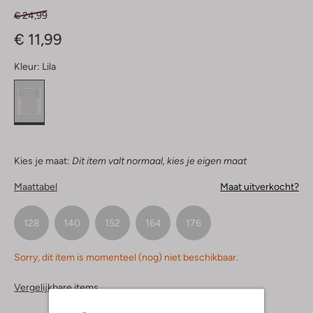
€ 24,99
€ 11,99
Kleur:
Lila
Kies je maat:
Dit item valt normaal, kies je eigen maat
Maattabel
Maat uitverkocht?
128
140
152
164
176
Sorry, dit item is momenteel (nog) niet beschikbaar.
Vergelijkbare items