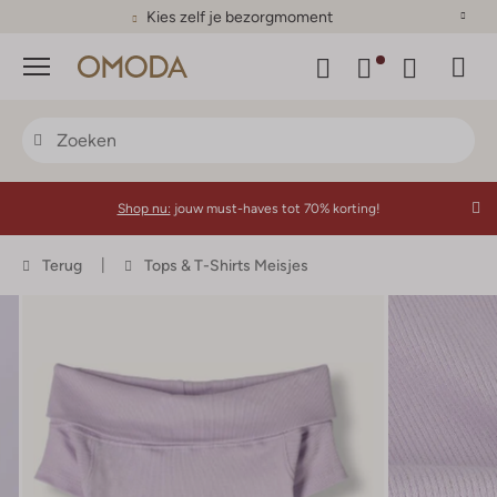
Kies zelf je bezorgmoment
Menu
Shop nu:
jouw must-haves tot 70% korting!
Terug
Tops & T-Shirts Meisjes