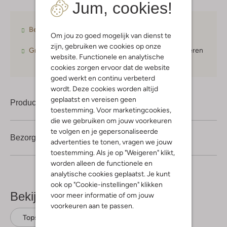
Jum, cookies!
Betaal achteraf
met Klarna
Om jou zo goed mogelijk van dienst te
zijn, gebruiken we cookies op onze
Gratis verzending
vanaf € 75,-
30 dagen
retourneren
website. Functionele en analytische
cookies zorgen ervoor dat de website
goed werkt en continu verbeterd
wordt. Deze cookies worden altijd
geplaatst en vereisen geen
Product informatie
toestemming. Voor marketingcookies,
die we gebruiken om jouw voorkeuren
te volgen en je gepersonaliseerde
Bezorgen & retourneren
advertenties te tonen, vragen we jouw
toestemming. Als je op "Weigeren" klikt,
worden alleen de functionele en
analytische cookies geplaatst. Je kunt
ook op "Cookie-instellingen" klikken
Bekijk meer
voor meer informatie of om jouw
voorkeuren aan te passen.
Tops
Raizzed
Katoen