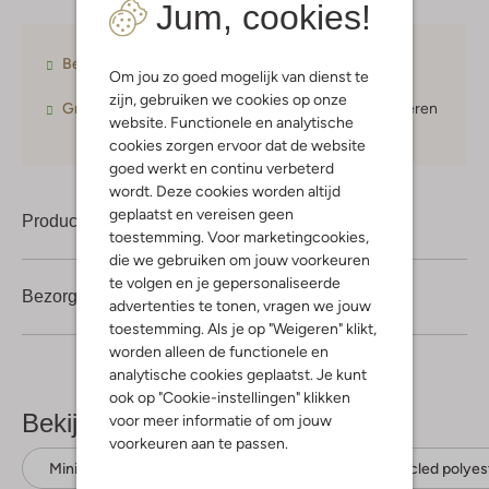
Jum, cookies!
Betaal achteraf
met Klarna
Om jou zo goed mogelijk van dienst te
zijn, gebruiken we cookies op onze
Gratis verzending
vanaf € 75,-
30 dagen
retourneren
website. Functionele en analytische
cookies zorgen ervoor dat de website
goed werkt en continu verbeterd
wordt. Deze cookies worden altijd
geplaatst en vereisen geen
Product informatie
toestemming. Voor marketingcookies,
die we gebruiken om jouw voorkeuren
te volgen en je gepersonaliseerde
Bezorgen & retourneren
advertenties te tonen, vragen we jouw
toestemming. Als je op "Weigeren" klikt,
worden alleen de functionele en
analytische cookies geplaatst. Je kunt
ook op "Cookie-instellingen" klikken
Bekijk meer
voor meer informatie of om jouw
voorkeuren aan te passen.
Minikleedjes
Konges Slojd
Gerecycled polyes