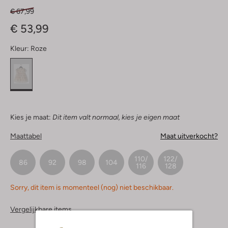
€ 67,99
€ 53,99
Kleur:
Roze
Kies je maat:
Dit item valt normaal, kies je eigen maat
Maattabel
Maat uitverkocht?
110/
122/
86
92
98
104
116
128
Sorry, dit item is momenteel (nog) niet beschikbaar.
Vergelijkbare items