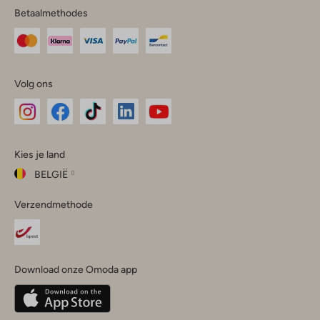
Betaalmethodes
Volg ons
Omoda
Omoda
Omoda
Omoda
Omoda
Kies je land
Instagram
Facebook
TikTok
LinkedIn
YouTube
BELGIË
Kies
Verzendmethode
je
Sluit
land
Nederland
België
(Nederlands)
Download onze Omoda app
Belgique
(Français)
Deutschland