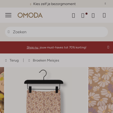
Kies zelf je bezorgmoment
Menu
Shop nu:
jouw must-haves tot 70% korting!
Terug
Broeken Meisjes