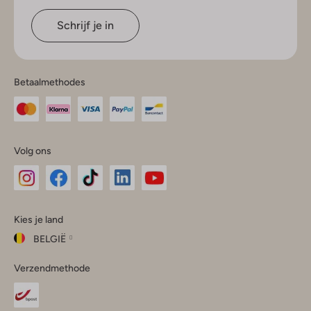
Schrijf je in
Betaalmethodes
Volg ons
Omoda
Omoda
Omoda
Omoda
Omoda
Kies je land
Instagram
Facebook
TikTok
LinkedIn
YouTube
BELGIË
Kies
Verzendmethode
je
Sluit
land
Nederland