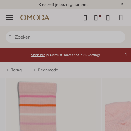
Kies zelf je bezorgmoment
Menu
Shop nu:
jouw must-haves tot 70% korting!
Terug
Beenmode