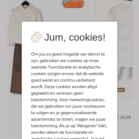
Jum, cookies!
Om jou zo goed mogelijk van dienst te
zijn, gebruiken we cookies op onze
website. Functionele en analytische
cookies zorgen ervoor dat de website
goed werkt en continu verbeterd
wordt. Deze cookies worden altijd
Laatste items
geplaatst en vereisen geen
-40%
toestemming. Voor marketingcookies,
die we gebruiken om jouw voorkeuren
Vingino
Blouse
te volgen en je gepersonaliseerde
€ 44,99
€ 26,99
advertenties te tonen, vragen we jouw
toestemming. Als je op "Weigeren" klikt,
Ontdek de look
worden alleen de functionele en
analytische cookies geplaatst. Je kunt