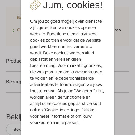
Jum, cookies!
Betaal achteraf
met Klarna
Om jou zo goed mogelijk van dienst te
zijn, gebruiken we cookies op onze
Gratis verzending
vanaf € 75,-
30 dagen
retourneren
website. Functionele en analytische
cookies zorgen ervoor dat de website
goed werkt en continu verbeterd
wordt. Deze cookies worden altijd
geplaatst en vereisen geen
Product informatie
toestemming. Voor marketingcookies,
die we gebruiken om jouw voorkeuren
te volgen en je gepersonaliseerde
Bezorgen & retourneren
advertenties te tonen, vragen we jouw
toestemming. Als je op "Weigeren" klikt,
worden alleen de functionele en
analytische cookies geplaatst. Je kunt
ook op "Cookie-instellingen" klikken
Bekijk meer
voor meer informatie of om jouw
voorkeuren aan te passen.
Boxershorts
Vingino
Katoen