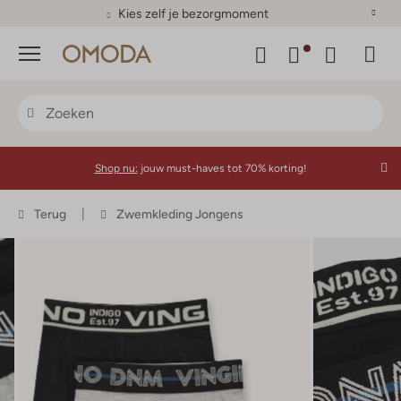
Kies zelf je bezorgmoment
Menu
Shop nu:
jouw must-haves tot 70% korting!
Terug
Zwemkleding Jongens