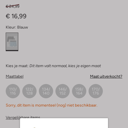
€ 24,99
€ 16,99
Kleur:
Blauw
Kies je maat:
Dit item valt normaal, kies je eigen maat
Maattabel
Maat uitverkocht?
110/
122/
134/
146/
158/
170/
116
128
140
152
164
176
Sorry, dit item is momenteel (nog) niet beschikbaar.
Vergelijkbare items