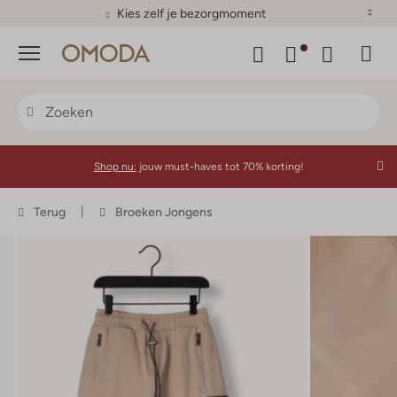
Kies zelf je bezorgmoment
Menu
Shop nu:
jouw must-haves tot 70% korting!
Terug
Broeken Jongens