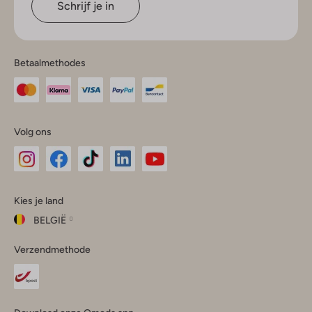
Schrijf je in
Betaalmethodes
Volg ons
Omoda
Omoda
Omoda
Omoda
Omoda
Kies je land
Instagram
Facebook
TikTok
LinkedIn
YouTube
BELGIË
Kies
Verzendmethode
je
Sluit
land
Nederland
België
(Nederlands)