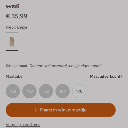
€ 89,99
€ 35,99
Kleur:
Beige
Kies je maat:
Dit item valt normaal, kies je eigen maat
Maattabel
Maat uitverkocht?
128
140
152
164
176
Plaats in winkelmandje
Vergelijkbare items