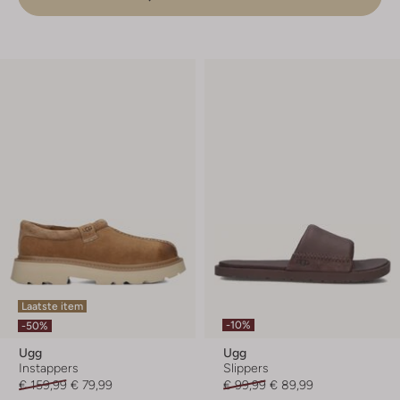
Laatste item
-10%
-50%
Ugg
Ugg
Instappers
Slippers
€ 159,99
€ 79,99
€ 99,99
€ 89,99