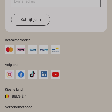
Schrijf je in
Betaalmethodes
Volg ons
Omoda
Omoda
Omoda
Omoda
Omoda
Kies je land
Instagram
Facebook
TikTok
LinkedIn
YouTube
BELGIË
Kies
Verzendmethode
je
Sluit