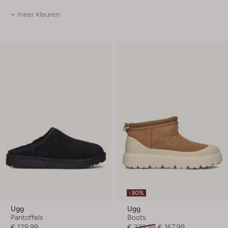
+ meer kleuren
-30%
Ugg
Ugg
Pantoffels
Boots
€ 129,99
€ 239,99
€ 167,99