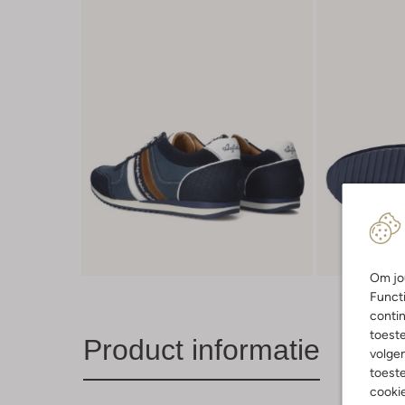
Om jou
Functi
contin
toest
Product informatie
volgen
toeste
cookie