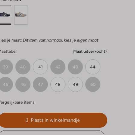
ies je maat:
Dit item valt normaal, kies je eigen maat
Maattabel
Maat uitverkocht?
39
40
41
42
43
44
45
46
47
48
49
50
ergelijkbare items
Plaats in winkelmandje