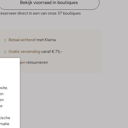
Bekijk voorraad in boutiques
eserveer direct in een van onze 37 boutiques
Betaal achteraf
met Klarna
Gratis verzending
vanaf € 75,-
30 dagen
retourneren
site.
en
en
te
tische
rmatie