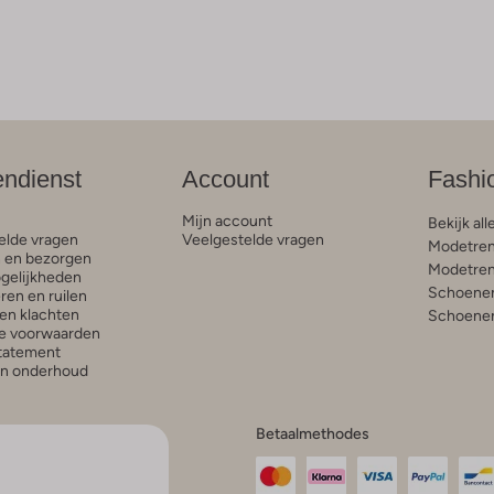
endienst
Account
Fashi
Mijn account
Bekijk all
elde vragen
Veelgestelde vragen
Modetren
n en bezorgen
Modetren
gelijkheden
Schoenen
ren en ruilen
en klachten
Schoenen
e voorwaarden
statement
en onderhoud
Betaalmethodes