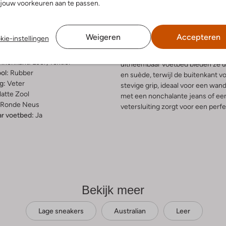
jouw voorkeuren aan te passen.
telling & Pasvorm
Omschrijving
Weigeren
Accepteren
kie-instellingen
w
Ontdek de stijlvolle CAMARO lag
uitenkant:
Leer
merk AUSTRALIAN combineren co
innenkant:
Leer, Textiel
uitneembaar voetbed bieden ze ul
ol:
Rubber
en suède, terwijl de buitenkant v
g:
Veter
stevige grip, ideaal voor een wand
latte Zool
met een nonchalante jeans of een
Ronde Neus
vetersluiting zorgt voor een perfe
r voetbed:
Ja
Bekijk meer
Lage sneakers
Australian
Leer