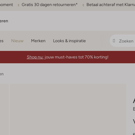
gmoment
Gratis 30 dagen retourneren*
Betaal achteraf met Klarn
eren
es
Nieuw
Merken
Looks & inspiratie
Shop nu:
jouw must-haves tot 70% korting!
en
K