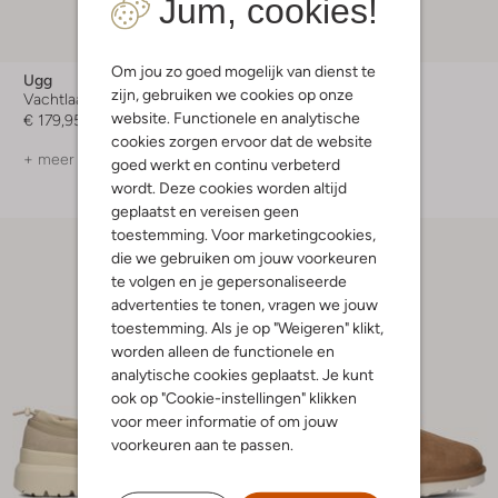
Jum, cookies!
Om jou zo goed mogelijk van dienst te
Ugg
Ugg
zijn, gebruiken we cookies op onze
Vachtlaarzen
Instappers
website. Functionele en analytische
€ 179,95
€ 129,99
cookies zorgen ervoor dat de website
+ meer kleuren
+ meer kleuren
goed werkt en continu verbeterd
wordt. Deze cookies worden altijd
geplaatst en vereisen geen
toestemming. Voor marketingcookies,
die we gebruiken om jouw voorkeuren
te volgen en je gepersonaliseerde
advertenties te tonen, vragen we jouw
toestemming. Als je op "Weigeren" klikt,
worden alleen de functionele en
analytische cookies geplaatst. Je kunt
ook op "Cookie-instellingen" klikken
voor meer informatie of om jouw
voorkeuren aan te passen.