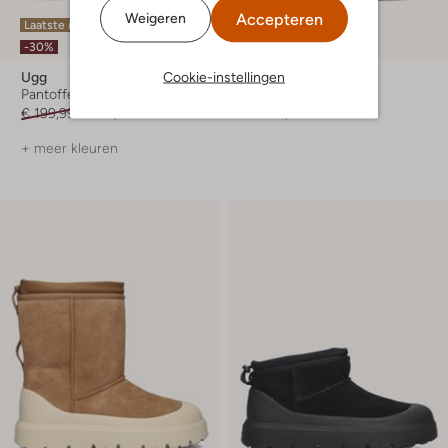
Accepteren
Weigeren
Laatste item
-30%
Cookie-instellingen
Ugg
Ugg
Pantoffels
Pantoffels
€ 199,99
€ 139,99
€ 129,95
+ meer kleuren