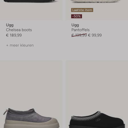
Laatste item
-50%
Ugg
Ugg
Chelsea boots
Pantoffels
€ 189,99
€ 199,99
€ 99,99
+ meer kleuren