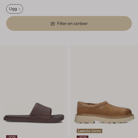
Ugg
Filter en sorteer
Laatste items
-10%
-50%