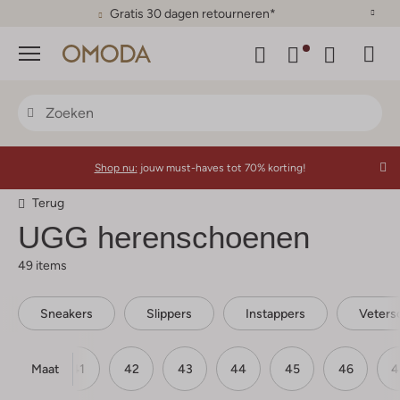
Gratis 30 dagen retourneren*
Menu
Shop nu:
jouw must-haves tot 70% korting!
Terug
UGG herenschoenen
49 items
Sneakers
Slippers
Instappers
Veters
Maat
40
41
42
43
44
45
46
4