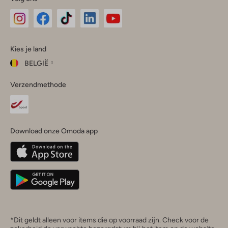
Omoda
Omoda
Omoda
Omoda
Omoda
Kies je land
Instagram
Facebook
TikTok
LinkedIn
YouTube
BELGIË
Kies
Verzendmethode
je
Sluit
land
Nederland
België
(Nederlands)
Download onze Omoda app
Belgique
(Français)
Deutschland
*Dit geldt alleen voor items die op voorraad zijn. Check voor de