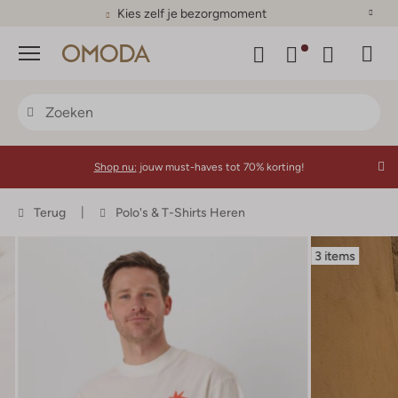
Kies zelf je bezorgmoment
Menu
Shop nu:
jouw must-haves tot 70% korting!
Terug
Polo's & T-Shirts Heren
3 items