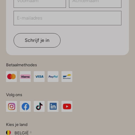
Schrijf je in
Betaalmethodes
Volg ons
Omoda
Omoda
Omoda
Omoda
Omoda
Kies je land
Instagram
Facebook
TikTok
LinkedIn
YouTube
BELGIË