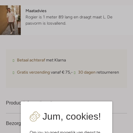
Maatadvies
Rogier is 1 meter 89 lang en draagt maat L.
De
pasvorm is
losvallend
.
Betaal achteraf
met Klarna
Gratis verzending
vanaf € 75,-
30 dagen
retourneren
Product informatie
Jum, cookies!
Bezorgen & retourneren
Om jou zo goed mogelijk van dienst te