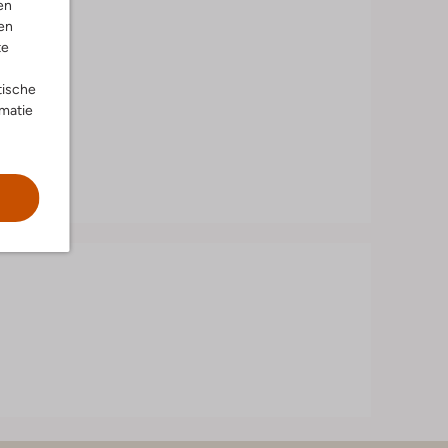
en
en
te
tische
rmatie