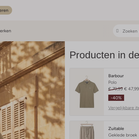
eren
erken
Producten in de
Barbour
Polo
€ 79,99
€ 47,99
-40%
Vergelijkbare i
Zuitable
Geklede broek