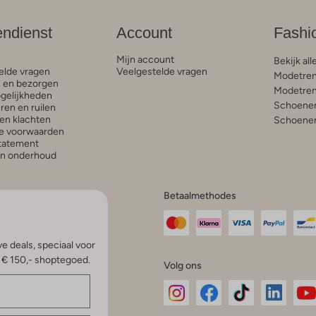
endienst
Account
Fashi
Mijn account
Bekijk all
elde vragen
Veelgestelde vragen
Modetren
n en bezorgen
Modetren
gelijkheden
Schoenen
ren en ruilen
en klachten
Schoenen
e voorwaarden
statement
en onderhoud
Betaalmethodes
e deals, speciaal voor
p € 150,- shoptegoed.
Volg ons