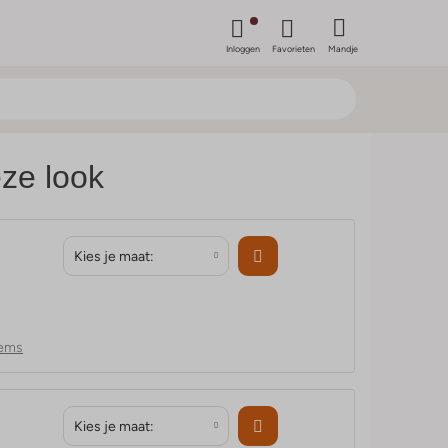
Inloggen
Favorieten
Mandje
ze look
Kies je maat:
tems
Kies je maat: