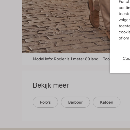
Functi
contin
toest
volgen
toeste
cookie
of om 
Coo
Model info:
Rogier is 1 meter 89 lang
Toon meer info
Bekijk meer
Polo's
Barbour
Katoen