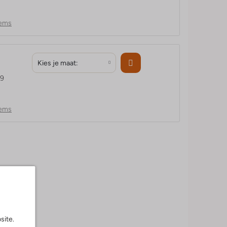
tems
Kies je maat:
99
tems
site.