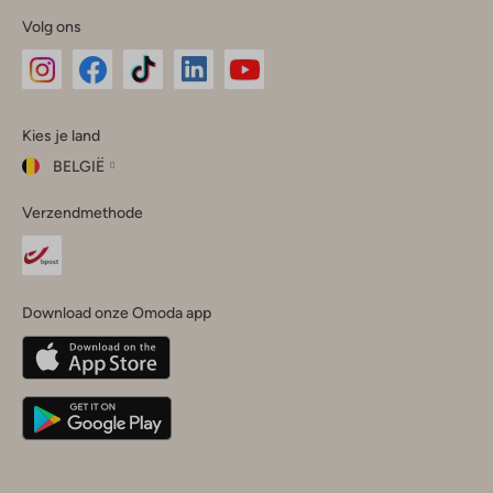
Volg ons
Omoda
Omoda
Omoda
Omoda
Omoda
Kies je land
Instagram
Facebook
TikTok
LinkedIn
YouTube
BELGIË
Kies
Verzendmethode
je
Sluit
land
Nederland
België
(Nederlands)
Download onze Omoda app
Belgique
(Français)
Deutschland