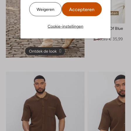
Accepteren
Weigeren
Laatste maten
-40%
Cookie-instellingen
Butcher Of Blue
T-shirt
€ 59,99
€ 35,99
Ontdek de look