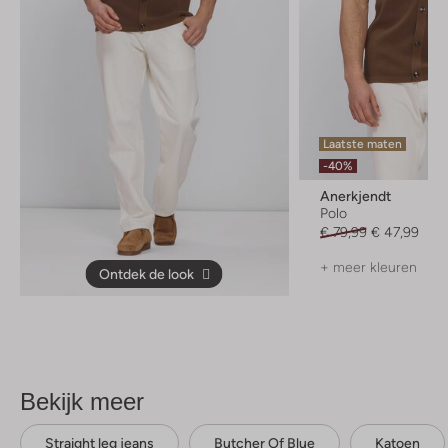
Laatste maten
-40%
Anerkjendt
Polo
€ 79,99
€ 47,99
+ meer kleuren
Ontdek de look
Bekijk meer
Straight leg jeans
Butcher Of Blue
Katoen