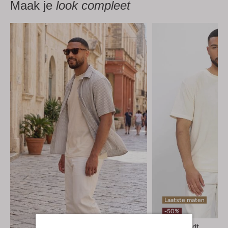
Maak je
look compleet
Laatste maten
-50%
Anerkjendt