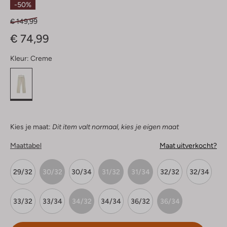
-50%
€ 149,99
€ 74,99
Kleur:
Creme
Kies je maat:
Dit item valt normaal, kies je eigen maat
Maattabel
Maat uitverkocht?
29/32
30/32
30/34
31/32
31/34
32/32
32/34
33/32
33/34
34/32
34/34
36/32
36/34