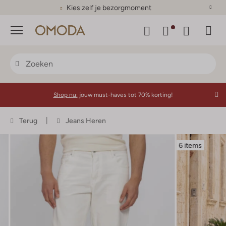
Kies zelf je bezorgmoment
Menu
Shop nu:
jouw must-haves tot 70% korting!
Terug
Jeans Heren
6 items