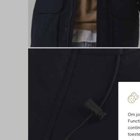
Om jou
Functi
contin
toest