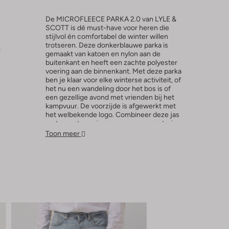
De MICROFLEECE PARKA 2.0 van LYLE &
SCOTT is dé must-have voor heren die
stijlvol én comfortabel de winter willen
trotseren. Deze donkerblauwe parka is
l
gemaakt van katoen en nylon aan de
buitenkant en heeft een zachte polyester
voering aan de binnenkant. Met deze parka
ben je klaar voor elke winterse activiteit, of
het nu een wandeling door het bos is of
een gezellige avond met vrienden bij het
kampvuur. De voorzijde is afgewerkt met
het welbekende logo. Combineer deze jas
met een stoere jeans en een warme trui
voor een complete winterlook!
Toon meer