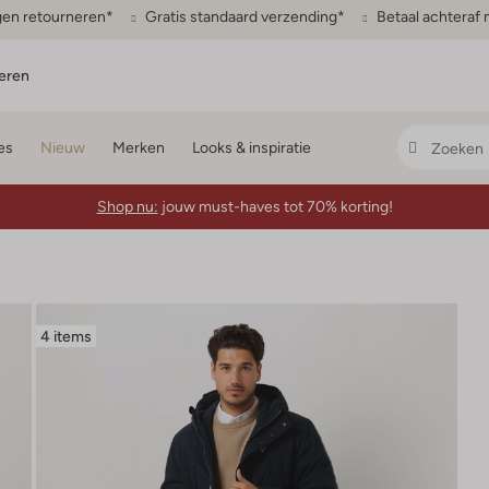
gen retourneren*
Gratis standaard verzending*
Betaal achteraf 
eren
es
Nieuw
Merken
Looks & inspiratie
Shop nu:
jouw must-haves tot 70% korting!
4 items