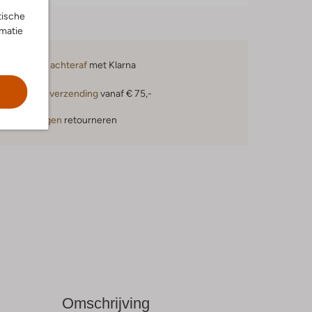
tische
rmatie
Betaal achteraf
met Klarna
Gratis verzending
vanaf € 75,-
30 dagen
retourneren
Omschrijving