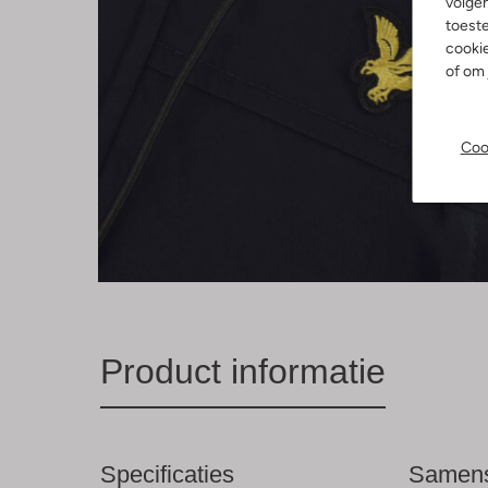
volgen
toeste
cookie
of om 
Coo
Product informatie
Specificaties
Samens