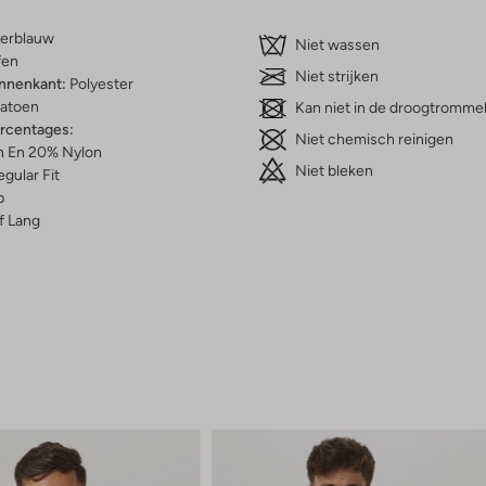
erblauw
Niet wassen
fen
Niet strijken
innenkant:
Polyester
atoen
Kan niet in de droogtromme
ercentages:
Niet chemisch reinigen
 En 20% Nylon
Niet bleken
gular Fit
p
f Lang