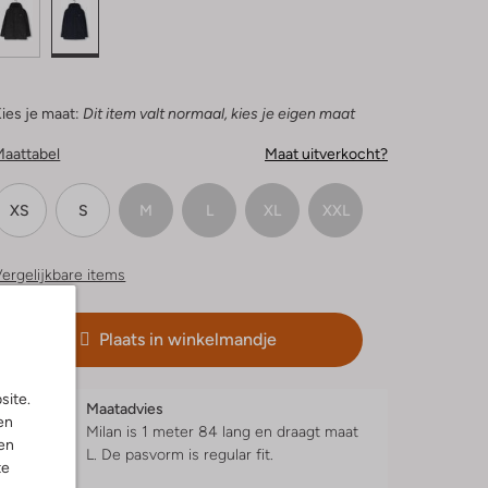
ies je maat:
Dit item valt normaal, kies je eigen maat
Maattabel
Maat uitverkocht?
XS
S
M
L
XL
XXL
ergelijkbare items
Plaats in winkelmandje
site.
Maatadvies
en
Milan is 1 meter 84 lang en draagt maat
en
L.
De pasvorm is
regular fit
.
te