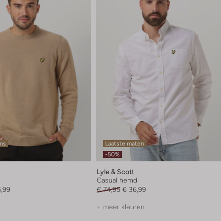
ems
Laatste maten
-50%
Lyle & Scott
Casual hemd
6,99
€ 74,95
€ 36,99
+ meer kleuren