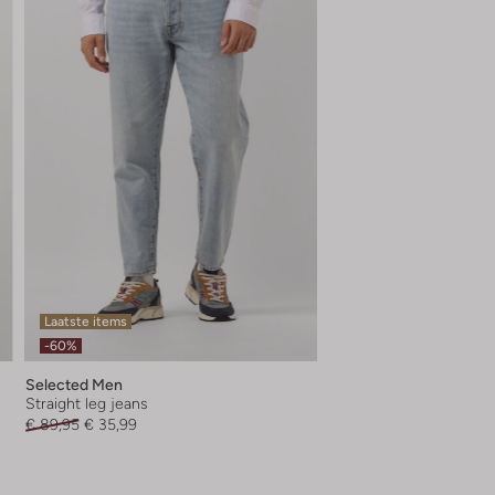
Laatste items
-60%
Selected Men
Straight leg jeans
€ 89,95
€ 35,99