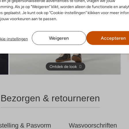
 en je gepersonaliseerde advertenties te tonen, vragen we jouw
mming. Als je op "Weigeren" klikt, worden alleen de functionele en analy
s geplaatst. Je kunt ook op "Cookie-instellingen" klikken voor meer info
jouw voorkeuren aan te passen.
Weigeren
Accepteren
kie-instellingen
Ontdek de look
Bezorgen & retourneren
telling & Pasvorm
Wasvoorschriften