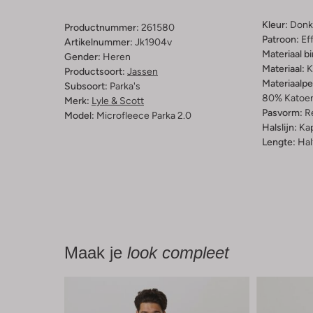
Kleur:
Donk
Productnummer:
261580
Patroon:
Ef
Artikelnummer:
Jk1904v
Materiaal b
Gender:
Heren
Materiaal:
K
Productsoort:
Jassen
Materiaalp
Subsoort:
Parka's
80% Katoen
Merk:
Lyle & Scott
Pasvorm:
Re
Model:
Microfleece Parka 2.0
Halslijn:
Ka
Lengte:
Hal
Maak je
look compleet