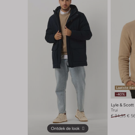
Laatste it
-40%
Lyle & Scott
Trui
€ 94,95
€ 5
Ontdek de look