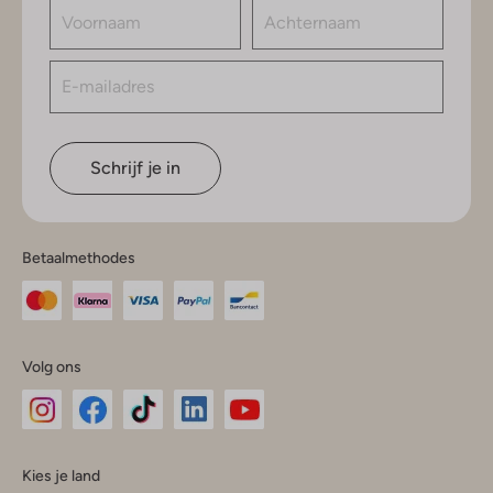
Schrijf je in
Betaalmethodes
Volg ons
Omoda
Omoda
Omoda
Omoda
Omoda
Kies je land
Instagram
Facebook
TikTok
LinkedIn
YouTube