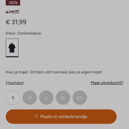
-60%
€ 79,95
€ 31,99
Kleur:
Donkerblauw
Kies je maat:
Dit item valt normaal, kies je eigen maat
Maattabel
Maat uitverkocht?
S
M
L
XL
XXL
Plaats in winkelmandje