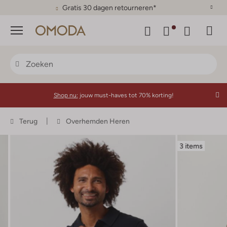
Gratis 30 dagen retourneren*
Menu
Shop nu:
jouw must-haves tot 70% korting!
Terug
Overhemden Heren
3 items