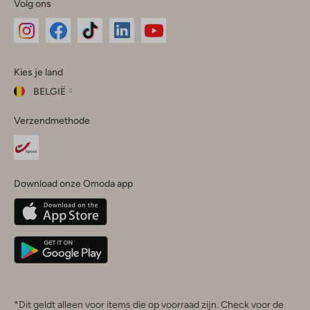
Volg ons
Omoda
Omoda
Omoda
Omoda
Omoda
Kies je land
Instagram
Facebook
TikTok
LinkedIn
YouTube
BELGIË
Kies
Verzendmethode
je
Sluit
land
Nederland
België
(Nederlands)
Download onze Omoda app
Belgique
(Français)
Deutschland
*Dit geldt alleen voor items die op voorraad zijn. Check voor de