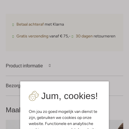
Betaal achteraf
met Klarna
Gratis verzending
vanaf € 75,-
30 dagen
retourneren
Product informatie
Bezorgen & retourneren
Jum, cookies!
Maak je
look compleet
Om jou zo goed mogelijk van dienst te
zijn, gebruiken we cookies op onze
website. Functionele en analytische