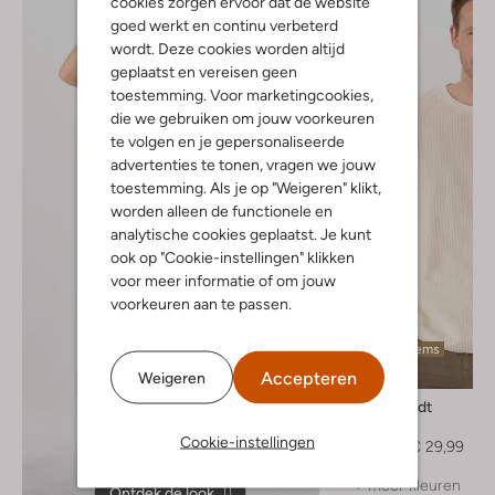
cookies zorgen ervoor dat de website
goed werkt en continu verbeterd
wordt. Deze cookies worden altijd
geplaatst en vereisen geen
toestemming. Voor marketingcookies,
die we gebruiken om jouw voorkeuren
te volgen en je gepersonaliseerde
advertenties te tonen, vragen we jouw
toestemming. Als je op "Weigeren" klikt,
worden alleen de functionele en
analytische cookies geplaatst. Je kunt
ook op "Cookie-instellingen" klikken
voor meer informatie of om jouw
voorkeuren aan te passen.
Laatste items
-50%
Accepteren
Weigeren
Anerkjendt
T-shirt
Cookie-instellingen
€ 59,99
€ 29,99
+ meer kleuren
Ontdek de look