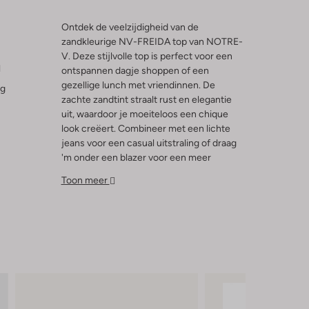
Ontdek de veelzijdigheid van de
zandkleurige NV-FREIDA top van NOTRE-
V. Deze stijlvolle top is perfect voor een
l
ontspannen dagje shoppen of een
gezellige lunch met vriendinnen. De
ng
zachte zandtint straalt rust en elegantie
uit, waardoor je moeiteloos een chique
look creëert. Combineer met een lichte
jeans voor een casual uitstraling of draag
'm onder een blazer voor een meer
verfijnde look. De top is een must-have in
Toon meer
elke damesgarderobe en biedt eindeloze
combinatiemogelijkheden. Voeg een paar
statement sieraden toe en je bent klaar om
de dag stijlvol tegemoet te treden.