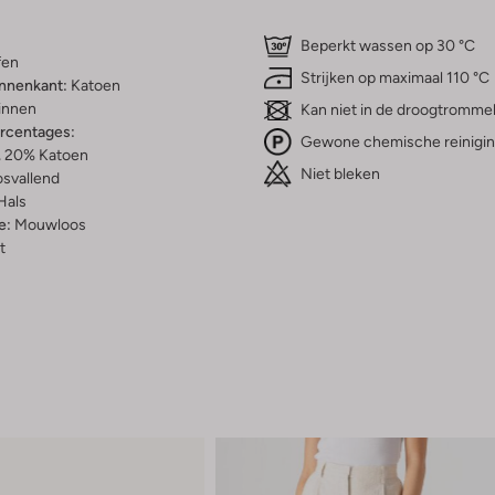
Beperkt wassen op 30 °C
fen
Strijken op maximaal 110 °C
innenkant:
Katoen
innen
Kan niet in de droogtromme
ercentages:
Gewone chemische reinigi
 20% Katoen
Niet bleken
osvallend
Hals
e:
Mouwloos
t