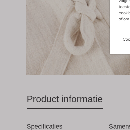
volgen
toeste
cookie
of om 
Coo
Product informatie
Specificaties
Samens