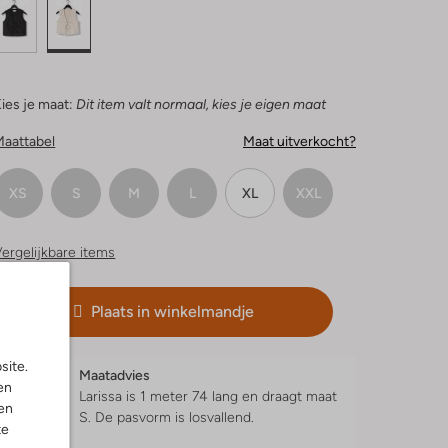
ies je maat:
Dit item valt normaal, kies je eigen maat
Maattabel
Maat uitverkocht?
XS
S
M
L
XL
XXL
ergelijkbare items
Plaats in winkelmandje
site.
Maatadvies
en
Larissa is 1 meter 74 lang en draagt maat
en
S.
De pasvorm is
losvallend
.
te