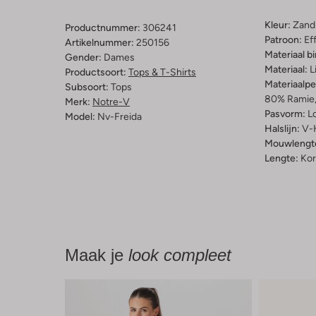
Kleur:
Zand
Productnummer:
306241
Patroon:
Ef
Artikelnummer:
250156
Materiaal b
Gender:
Dames
Materiaal:
L
Productsoort:
Tops & T-Shirts
Materiaalp
Subsoort:
Tops
80% Ramie,
Merk:
Notre-V
Pasvorm:
L
Model:
Nv-Freida
Halslijn:
V-
Mouwlengt
Lengte:
Kor
Maak je
look compleet