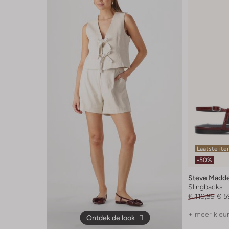
Laatste it
-50%
Steve Madd
Slingbacks
€ 119,99
€ 5
+ meer kleu
Ontdek de look