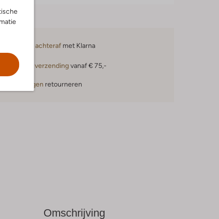
tische
rmatie
Betaal achteraf
met Klarna
Gratis verzending
vanaf € 75,-
30 dagen
retourneren
Omschrijving