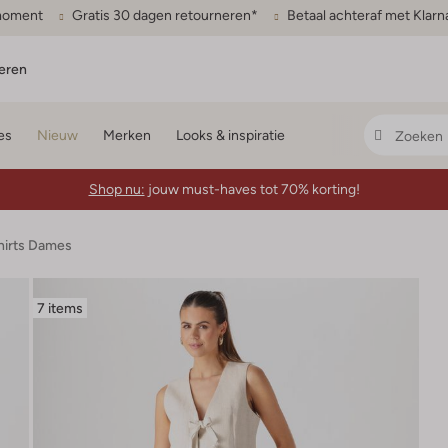
gmoment
Gratis 30 dagen retourneren*
Betaal achteraf met Klarn
eren
es
Nieuw
Merken
Looks & inspiratie
Shop nu:
jouw must-haves tot 70% korting!
hirts Dames
7 items