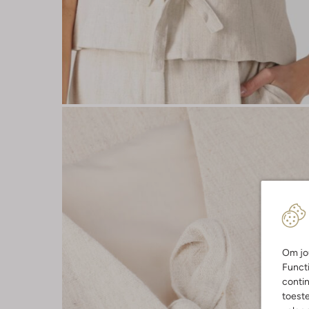
Om jou
Functi
contin
toest