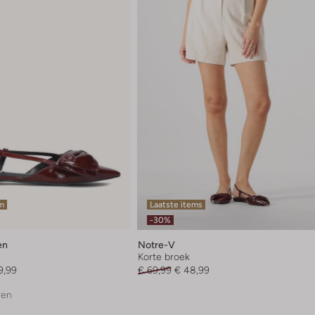
em
Laatste items
-30%
en
Notre-V
Korte broek
9,99
€ 69,99
€ 48,99
ren