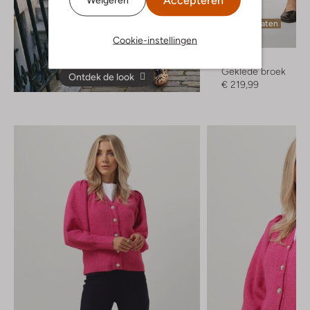
Accepteren
Laatste maten
Cookie-instellingen
Y.a.s.
Geklede broek
Ontdek de look
€ 219,99