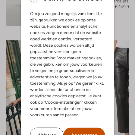
Gewatteerde jas
€ 249,95
€ 149,99
Om jou zo goed mogelijk van dienst te
Ontdek de look
zijn, gebruiken we cookies op onze
website. Functionele en analytische
cookies zorgen ervoor dat de website
goed werkt en continu verbeterd
wordt. Deze cookies worden altijd
geplaatst en vereisen geen
toestemming. Voor marketingcookies,
die we gebruiken om jouw voorkeuren
te volgen en je gepersonaliseerde
advertenties te tonen, vragen we jouw
toestemming. Als je op "Weigeren" klikt,
worden alleen de functionele en
analytische cookies geplaatst. Je kunt
ook op "Cookie-instellingen" klikken
voor meer informatie of om jouw
voorkeuren aan te passen.
Weigeren