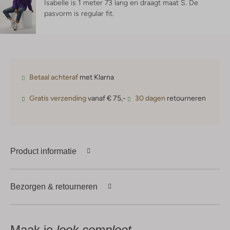
Isabelle is 1 meter 73 lang en draagt maat S.
De
pasvorm is
regular fit
.
Betaal achteraf
met Klarna
Gratis verzending
vanaf € 75,-
30 dagen
retourneren
Product informatie
Bezorgen & retourneren
Maak je
look compleet