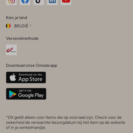
Omoda
Omoda
Omoda
Omoda
Omoda
Kies je land
Instagram
Facebook
TikTok
LinkedIn
YouTube
BELGIË
Kies
Verzendmethode
je
Sluit
land
Nederland
België
(Nederlands)
Download onze Omoda app
Belgique
(Français)
Deutschland
*Dit geldt alleen voor items die op voorraad zijn. Check voor de
zekerheid de verwachte bezorgdatum bij het item op de website
of in je winkelmandje.