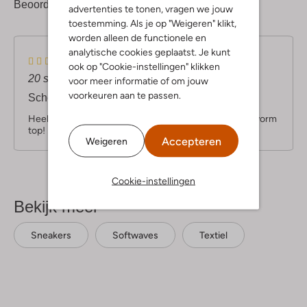
1
5
Beoordelingen
(1)
5
/5
advertenties te tonen, vragen we jouw
sterren
toestemming. Als je op "Weigeren" klikt,
worden alleen de functionele en
analytische cookies geplaatst. Je kunt
5
(5)
ook op "Cookie-instellingen" klikken
s
20 september 2025
door Tournoy Henriette
voor meer informatie of om jouw
t
voorkeuren aan te passen.
Schoenen
e
r
Heel tevreden over mijn sneakers.de kleur,model,pasvorm
r
top!
Accepteren
Weigeren
e
n
Cookie-instellingen
Bekijk meer
Sneakers
Softwaves
Textiel