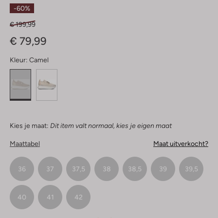
sterren
-60%
€ 199,99
€ 79,99
Kleur:
Camel
Kies je maat:
Dit item valt normaal, kies je eigen maat
Maattabel
Maat uitverkocht?
36
37
37,5
38
38,5
39
39,5
40
41
42