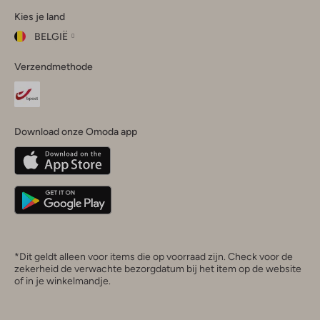
Kies je land
Instagram
Facebook
TikTok
LinkedIn
YouTube
BELGIË
Kies
Verzendmethode
je
Sluit
land
Nederland
België
(Nederlands)
Download onze Omoda app
Belgique
(Français)
Deutschland
*Dit geldt alleen voor items die op voorraad zijn. Check voor de
zekerheid de verwachte bezorgdatum bij het item op de website
of in je winkelmandje.