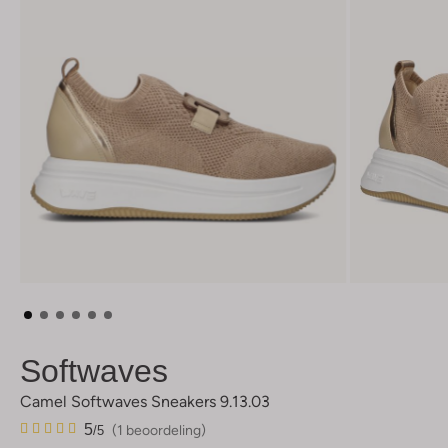
Softwaves
Camel Softwaves Sneakers 9.13.03
1
5
5
(1 beoordeling)
/5