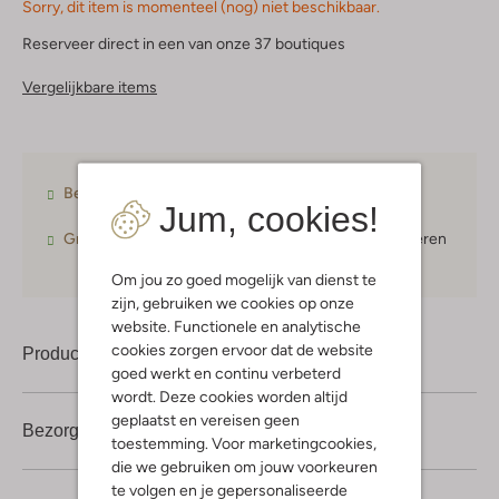
Sorry, dit item is momenteel (nog) niet beschikbaar.
Reserveer direct in een van onze 37 boutiques
Vergelijkbare items
Betaal achteraf
met Klarna
Jum, cookies!
Gratis verzending
vanaf € 75,-
30 dagen
retourneren
Om jou zo goed mogelijk van dienst te
zijn, gebruiken we cookies op onze
website. Functionele en analytische
cookies zorgen ervoor dat de website
Product informatie
goed werkt en continu verbeterd
wordt. Deze cookies worden altijd
geplaatst en vereisen geen
Bezorgen & retourneren
toestemming. Voor marketingcookies,
die we gebruiken om jouw voorkeuren
te volgen en je gepersonaliseerde